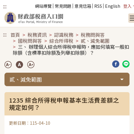
:::
網站導覽
常見問題
意見信箱
RSS
English
登入
跳到主要內容
:::
首頁
稅務資訊
認識稅務
稅務問與答
國稅問與答
綜合所得稅
貳、減免範圍
三、 辦理個人綜合所得稅申報時，應如何填寫一般扣
除額（含標準扣除額及列舉扣除額）？
分享到臉
分享
貳、減免範圍
1235 綜合所得稅申報基本生活費差額之
規定如何？
更新日期：115-04-10