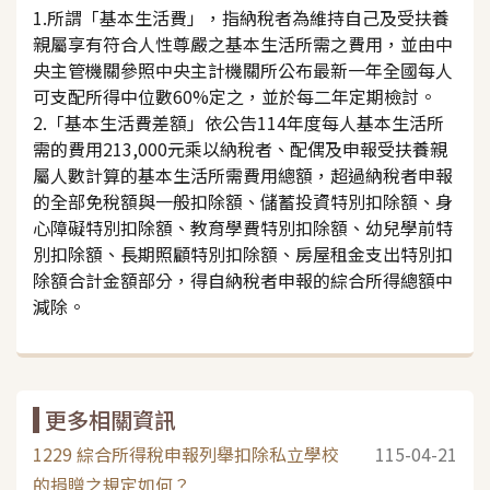
1.所謂「基本生活費」，指納稅者為維持自己及受扶養
親屬享有符合人性尊嚴之基本生活所需之費用，並由中
央主管機關參照中央主計機關所公布最新一年全國每人
可支配所得中位數60%定之，並於每二年定期檢討。
2.「基本生活費差額」依公告114年度每人基本生活所
需的費用213,000元乘以納稅者、配偶及申報受扶養親
屬人數計算的基本生活所需費用總額，超過納稅者申報
的全部免稅額與一般扣除額、儲蓄投資特別扣除額、身
心障礙特別扣除額、教育學費特別扣除額、幼兒學前特
別扣除額、長期照顧特別扣除額、房屋租金支出特別扣
除額合計金額部分，得自納稅者申報的綜合所得總額中
減除。
更多相關資訊
1229 綜合所得稅申報列舉扣除私立學校
115-04-21
的捐贈之規定如何？