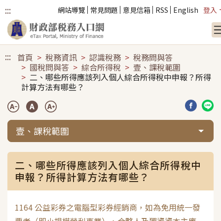
:::
網站導覽
常見問題
意見信箱
RSS
English
登入
跳到主要內容
:::
首頁
稅務資訊
認識稅務
稅務問與答
國稅問與答
綜合所得稅
壹、課稅範圍
二、哪些所得應該列入個人綜合所得稅中申報？所得
計算方法有哪些？
分享到臉
分享
壹、課稅範圍
二、哪些所得應該列入個人綜合所得稅中
申報？所得計算方法有哪些？
1164 公益彩券之電腦型彩券經銷商，如為免用統一發
票者（即小規模營利事業），合夥人及獨資資本主應