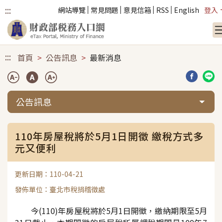
:::
網站導覽
常見問題
意見信箱
RSS
English
登入
跳到主要內容
:::
首頁
公告訊息
最新消息
分享到臉
分享
公告訊息
110年房屋稅將於5月1日開徵 繳稅方式多
元又便利
更新日期：110-04-21
發佈單位：臺北市稅捐稽徵處
今
(110)
年房屋稅將於
5
月
1
日開徵，繳納期限至
5
月