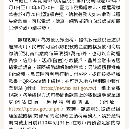
31
日
截止
，本期開徵的房屋稅所屬課稅期間是
109
年
7
月
1
日至
110
年
6
月
30
日。臺北市稅捐處表示，房屋稅繳
款書
於
4
月
20
日起陸續寄送，納稅義務人如未收到或遺
失繳款書，可以電話、傳真、網路或親自向該處或所屬
12
個分處申請補發。
該處說明，為方便民眾繳稅，提供多元繳稅管道供
選擇利用，民眾除可至代收稅款的金融機構及便利商店
繳納
(
便利商店繳納每筆限額
3
萬元
)
外，也可以自動櫃
員機、信用卡、活期
(
儲蓄
)
存款帳戶、晶片金融卡等透
過電話語音、網際網路轉帳繳納稅款
；
另該處積極
推廣
E
化繳稅，
民眾除可
利用行動支付
APP
，或直接掃描繳
款書上
QR-Code
線上繳稅；亦可登入地方稅網路申報作
業網站
(
網址：
https://net.tax.nat.gov.tw
)
，線上查繳
稅款。
各項繳稅方式可參閱繳款書上的繳稅說明或至該
處網站
首頁
「
房屋稅開徵專區
」（網址：
https://tpctax.gov.taipei
）
查詢
。該處特別提醒已辦
理金融機構
(
或郵局
)
約定轉帳之納稅義務人，請於繳納
期間截止日前
(110
年
5
月
31
日
)
在帳戶內預留足額的存