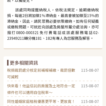
款，以備提兌。
該處同時提醒納稅人，依稅法規定，逾期繳納
稅
捐
，每逾
2
日將加徵
1
％滯納金，最高會被加徵至
15
％的
滯納金，因此，請民眾務必要依限繳納。如有任何疑義
或繳稅問題，可就近向該處及
房屋
所屬分處洽詢，亦可
撥打
0800-000321
免付費電話或該處服務電話
02-
23949211
轉分機
181
、
182
有專人為您服務及解答。
更多相關資訊
稅捐裁罰處分核定前補報補繳，裁罰倍數
115-08-07
可減輕
快來看！他益信託的房屋及土地符合一定
115-08-07
條件也可以適用自住稅率～
同性婚姻家庭租稅優惠更平等、更放寬！
115-08-07