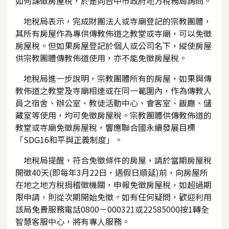
如何課徵房屋稅，於是向台中市政府地方稅務局詢問。
地稅局表示，完成財團法人或寺廟登記的宗教團體，
其所有房屋作為專供傳教佈道之教堂或寺廟，可以免徵
房屋稅。但如果房屋登記於個人或公司名下，縱使房屋
供宗教團體傳教佈道使用，亦不能免徵房屋稅。
地稅局進一步說明，宗教團體所有的房屋，如果與傳
教佈道之教堂及寺廟相連或在同一範圍內，作為傳教人
員之宿舍、辦公室、教徒活動中心、會客室、飯廳、儲
藏室等使用，均可免徵房屋稅。宗教團體供傳教佈道的
教堂或寺廟免徵房屋稅，響應聯合國永續發展目標
「SDG16和平與正義制度」。
地稅局提醒，符合免徵條件的房屋，請於當期房屋稅
開徵40天(即每年3月22日，遇假日順延)前，向房屋所
在地之地方稅捐稽徵機關，申報免徵房屋稅，如超過期
限申請，則從次期開始免徵。如有任何疑問，歡迎利用
該局免費服務電話0800－000321或22585000按1轉全
智慧客服中心，將有專人服務。