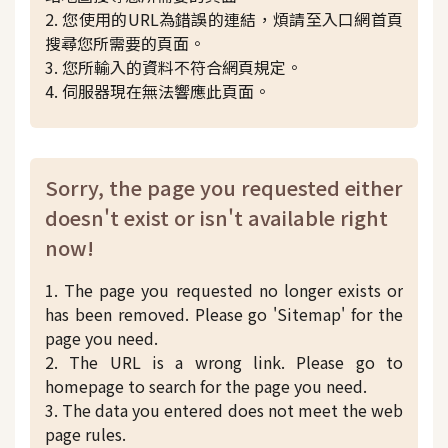
2. 您使用的URL為錯誤的連結，煩請至入口網首頁
搜尋您所需要的頁面。
3. 您所輸入的資料不符合網頁規定。
4. 伺服器現在無法響應此頁面。
Sorry, the page you requested either
doesn't exist or isn't available right
now!
1. The page you requested no longer exists or
has been removed. Please go 'Sitemap' for the
page you need.
2. The URL is a wrong link. Please go to
homepage to search for the page you need.
3. The data you entered does not meet the web
page rules.