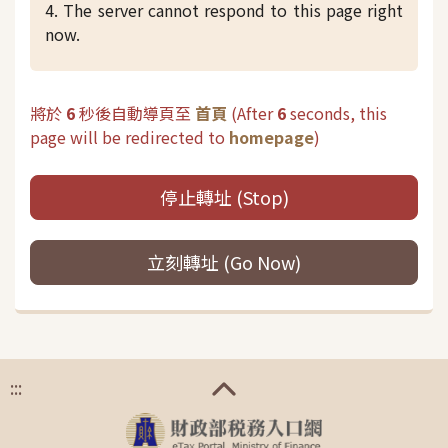
4. The server cannot respond to this page right
now.
將於
6
秒後自動導頁至
首頁
(
After
6
seconds, this
page will be redirected to
homepage
)
停止轉址 (Stop)
立刻轉址 (Go Now)
:::