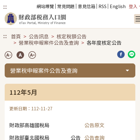
:::
網站導覽
常見問題
意見信箱
RSS
English
登入
跳到主要內容
:::
首頁
公告訊息
核定稅額公告
營業稅申報案件公告及查詢
各年度核定公告
分享到臉
分享
營業稅申報案件公告及查詢
112年5月
更新日期：112-11-27
財政部高雄國稅局
公告原文
財政部臺北國稅局 公告
公告查詢