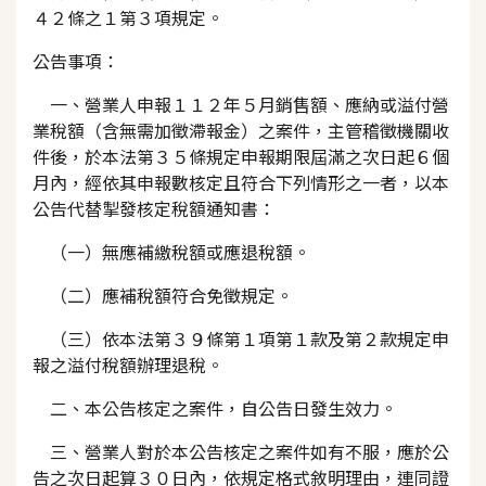
４２條之１第３項規定。
公告事項：
一、營業人申報１１２年５月銷售額、應納或溢付營
業稅額（含無需加徵滯報金）之案件，主管稽徵機關收
件後，於本法第３５條規定申報期限屆滿之次日起６個
月內，經依其申報數核定且符合下列情形之一者，以本
公告代替掣發核定稅額通知書：
（一）無應補繳稅額或應退稅額。
（二）應補稅額符合免徵規定。
（三）依本法第３９條第１項第１款及第２款規定申
報之溢付稅額辦理退稅。
二、本公告核定之案件，自公告日發生效力。
三、營業人對於本公告核定之案件如有不服，應於公
告之次日起算３０日內，依規定格式敘明理由，連同證