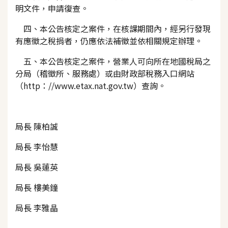
明文件，申請復查。
四、本公告核定之案件，在核課期間內，經另行發現
有應徵之稅捐者，仍應依法補徵並依相關規定辦理。
五、本公告核定之案件，營業人可向所在地國稅局之
分局（稽徵所、服務處）或由財政部稅務入口網站
（http：//www.etax.nat.gov.tw）查詢。
局長 陳柏誠
局長 李怡慧
局長 吳蓮英
局長 樓美鐘
局長 李雅晶