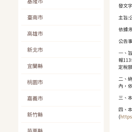
基隆市
發文
臺南市
主旨:
依據:
高雄市
公告事
新北市
一、旨
報11
宜蘭縣
定稅
二、
桃園市
內，
三、
嘉義市
四、
新竹縣
(
https
苗栗縣