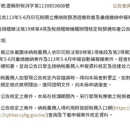
字號:嘉縣財稅消字第1130853608號
公告查
公告113年5-6月印花稅開立應納稅額憑證繳款書及彙總繳納申
稅捐稽徵法第19條第4項及稅捐稽徵機關辦理核定稅額通知書公
項:
揭公告範圍係納稅義務人依印花稅法第8條第1項後段及第2項規定
3年5-6月彙總繳納案件及113年5-6月申報自動補報繳案件，
額通知書，並自公告日發生按納稅義務人申報資料核定及送達效
納稅義務人如發現公告核定內容錯誤時，得向本局查對更正，如
依規定格式敘明理由，連同證明文件，向本局申請復查。
本公告核定之案件，本局在核課期間內，另行發現有應徵之稅捐
本公告核定之案件，納稅義務人得利用財政部稅務入口網(
https:/
://cyhtax.cyhg.gov.tw/
)查詢及下載申報案件核定資料。