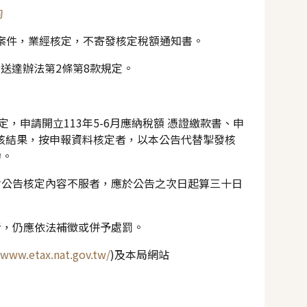
詢
報案件，業經核定，不寄發核定稅額通知書。
告送達辦法第2條第8款規定。
，申請開立113年5-6月應納稅額 憑證繳款書、申
經查核結果，按申報資料核定者，以本公告代替掣發核
力。
對公告核定內容不服者，應於公告之次日起算三十日
者，仍應依法補徵或併予處罰。
/www.etax.nat.gov.tw/
)及本局網站