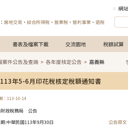
網
:::
：
房地交易
、
綜合所得稅
、
營業稅
、
營利事業
、
退稅
書表及檔案下載
交流園地
稅額試算
報案件公告及查詢
各年度核定公告
嘉義縣
113年5-6月印花稅核定稅額通知書
：113-10-14
縣財政稅務局 公告
文日期:中華民國113年9月30日
公告原文