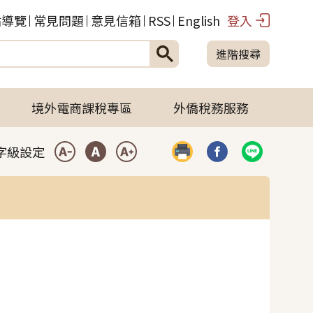
站導覽
常見問題
意見信箱
RSS
English
登入
進階搜尋
境外電商課稅專區
外僑稅務服務
字級設定
列印
分享到臉書(開啟彈
分享到LIN
小型字
中型字
大型字