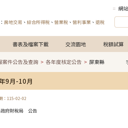
網
:::
：
房地交易
、
綜合所得稅
、
營業稅
、
營利事業
、
退稅
書表及檔案下載
交流園地
稅額試算
報案件公告及查詢
各年度核定公告
屏東縣
4年9月-10月
：115-02-02
縣政府財稅局 公告