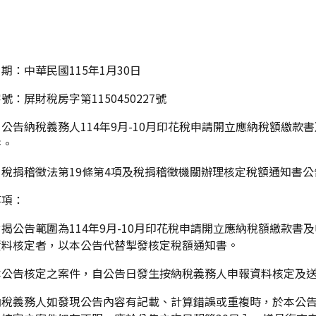
期：中華民國115年1月30日
號：屏財稅房字第1150450227號
公告納稅義務人114年9月-10月印花稅申請開立應納稅額繳
書。
稅捐稽徵法第19條第4項及稅捐稽徵機關辦理核定稅額通知書公
事項：
揭公告範圍為114年9月-10月印花稅申請開立應納稅額繳款
資料核定者，以本公告代替掣發核定稅額通知書。
本公告核定之案件，自公告日發生按納稅義務人申報資料核定及
納稅義務人如發現公告內容有記載、計算錯誤或重複時，於本公告