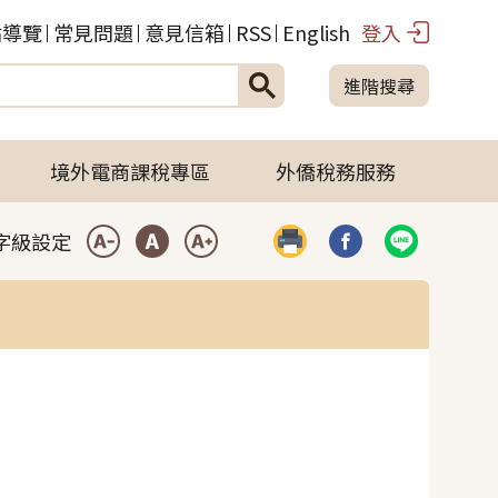
站導覽
常見問題
意見信箱
RSS
English
登入
進階搜尋
境外電商課稅專區
外僑稅務服務
字級設定
列印
分享到臉書(開啟彈
分享到LIN
小型字
中型字
大型字