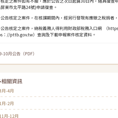
告核定之案件如有不服，應於公告之次日起算30日內，繕具復查申
屏東市北平路24號)申請復查。
本公告核定之案件，在核課期間內，經另行發現有應徵之稅捐者
公告核定之案件，納稅義務人得利用財政部稅務入口網 （https：//ww
tps：//pttb.gov.tw）查詢及下載申報案件核定資料。
9-10月公告
（
PDF
）
多相關資訊
3月-4月
1月-2月
11月-12月