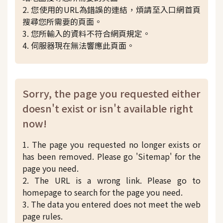
2. 您使用的URL為錯誤的連結，煩請至入口網首頁
搜尋您所需要的頁面。
3. 您所輸入的資料不符合網頁規定。
4. 伺服器現在無法響應此頁面。
Sorry, the page you requested either
doesn't exist or isn't available right
now!
1. The page you requested no longer exists or
has been removed. Please go 'Sitemap' for the
page you need.
2. The URL is a wrong link. Please go to
homepage to search for the page you need.
3. The data you entered does not meet the web
page rules.