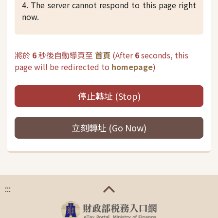
4. The server cannot respond to this page right
now.
將於
6
秒後自動導頁至
首頁
(
After
6
seconds, this
page will be redirected to
homepage
)
停止轉址 (Stop)
立刻轉址 (Go Now)
:::