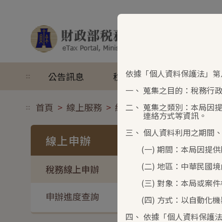
跳到主要內容
熱門搜尋
依據「個人資料保護法」第
公告訊息
稅務資訊
線上服務
:::
一、 蒐集之目的：稅務行
首頁
線上服務
線上申辦
稅務線上申辦
二、 蒐集之類別：本局因
:::
連絡方式等資訊。
三、 個人資料利用之期間
線上申辦
扣繳
(一) 期間：本局因提供
(二) 地區：中華民國境
稅務線上申辦
法
(三) 對象：本局或案件
稅捐稽
申辦進度查詢
(四) 方式：以自動化機
申
四、 依據「個人資料保護