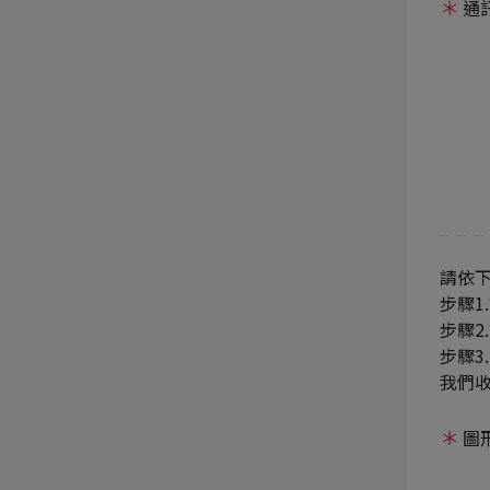
通
請依下
步驟1
步驟
步驟3
我們
圖