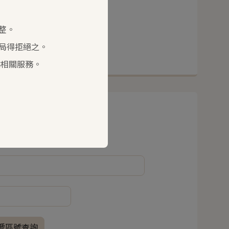
整。
局得拒絕之。
供相關服務。
遞區號查詢