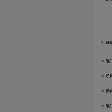
通
通
承
案
通