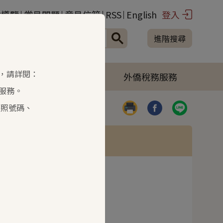
站導覽
常見問題
意見信箱
RSS
English
登入
進階搜尋
，請詳閱：
境外電商課稅專區
外僑稅務服務
服務。
字級設定
護照號碼、
列印
分享到臉書(開啟彈
分享到LIN
小型字
中型字
大型字