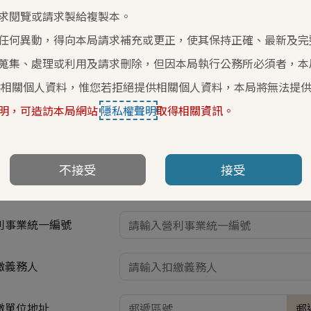
求閱覽或請求製給複製本。
申請時限：應於原通知送交調查時間以內提出申請。
任何異動，得向本局請求補充或更正，使其保持正確、最新及完
申請延期最長不得超過1個月，並以1次為限。
蒐集、處理或利用及請求刪除，但因本局執行公務所必須者，本
＊
為必填欄位)
供相關個人資料，惟您若拒絕提供相關個人資料，本局將無法提
明，可造訪本局網站
隱私權聲明
取得相關資訊。
辦資訊
不接受
接受
繳單位名稱
利事業統一編號
繳義務人
繳單位地址
郵