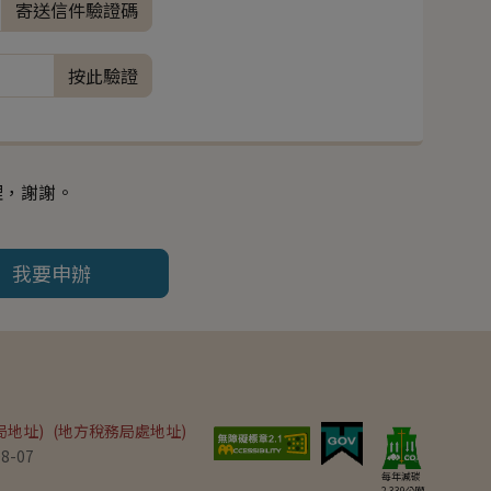
寄送信件驗證碼
按此驗證
理，謝謝。
我要申辦
局地址)
(地方稅務局處地址)
8-07
每年減碳
2,339
公噸