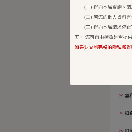
(一) 得向本局查詢、請
一、
(二) 若您的個人資料有
二、
(三) 得向本局請求停止
(標示
五、 您可自由選擇是否提
如果要查詢完整的隱私權聲
申
扣
營
扣
扣