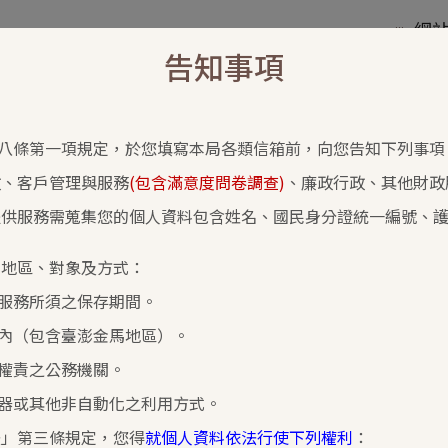
網
:::
告知事項
：
房地交易
、
綜合所得稅
、
營業稅
、
營利事業
、
退稅
八條第一項規定，於您填寫本局各類信箱前，向您告知下列事項
書表及檔案下載
交流園地
稅額試算
政、客戶管理與服務
(包含滿意度問卷調查)
、廉政行政、其他財政
提供服務需蒐集您的個人資料包含姓名、國民身分證統一編號、
、地區、對象及方式：
單位扣繳檢查案件申請延期提示帳證備查
服務所須之保存期間。
內（包含臺澎金馬地區）。
令依據：
權責之公務機關。
徵法第30條、第50條暨所得稅法第95條
器或其他非自動化之利用方式。
辦注意事項：
法」第三條規定，您得
就個人資料依法行使下列權利
：