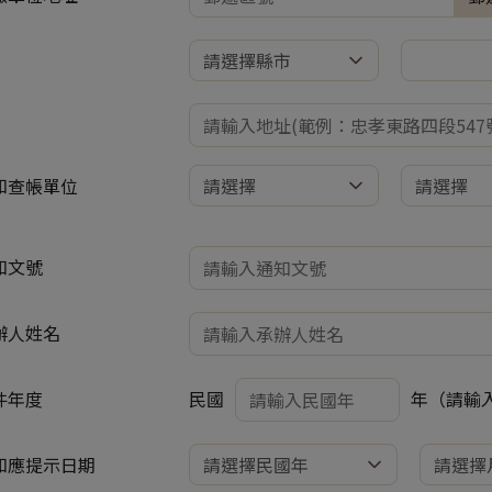
知查帳單位
知文號
辦人姓名
件年度
民國
年（請輸入
知應提示日期