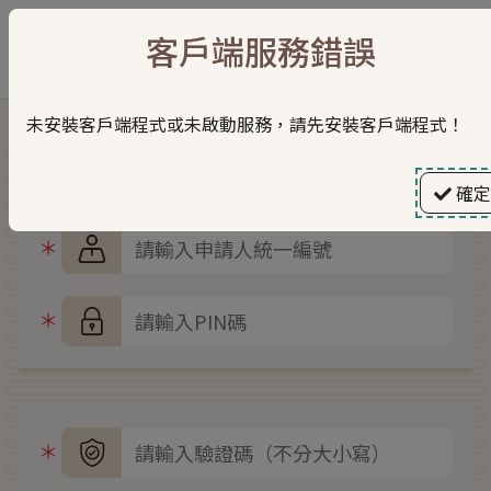
:::
網站導覽
常見問題
意見信箱
RSS
English
登入
客戶端服務錯誤
:::
跳到主要內容
未安裝客戶端程式或未啟動服務，請先安裝客戶端程式！
自然人憑證登入
確定
申請人（或營利事業）統一編號
PIN碼
圖形驗證碼