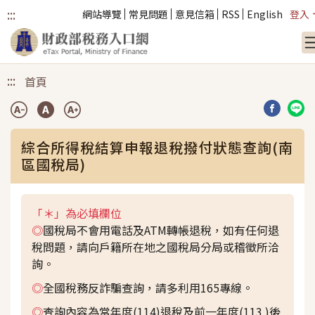
:::
網站導覽
常見問題
意見信箱
RSS
English
登入
跳到主要內容
:::
首頁
分享到臉
分享
綜合所得稅結算申報退稅撥付狀態查詢(南
區國稅局)
「＊」為必填欄位
◎
國稅局不會用電話及ATM轉帳退稅，如有任何退
稅問題，請向戶籍所在地之國稅局分局或稽徵所洽
詢。
◎
全國稅務反詐騙查詢，請多利用165專線。
◎
查詢內容為當年度(114)退稅及前一年度(113 )後