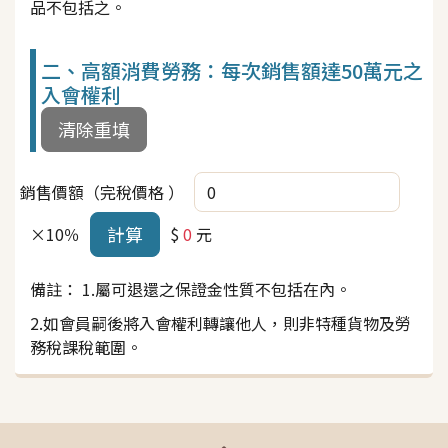
品不包括之。
二、高額消費勞務：每次銷售額達50萬元之
入會權利
清除重填
銷售價額（完稅價格 ）
計算
×10％
$
0
元
備註： 1.屬可退還之保證金性質不包括在內。
2.如會員嗣後將入會權利轉讓他人，則非特種貨物及勞
務稅課稅範圍。