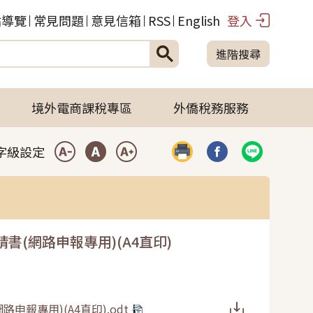
站導覽
常見問題
意見信箱
RSS
English
登入
進階搜尋
境外電商課稅專區
外僑稅務服務
字級設定
列印
分享到臉書(開啟彈
分享到LIN
小型字
中型字
大型字
書(網路申報專用)(A4直印)
報專用)(A4直印).odt