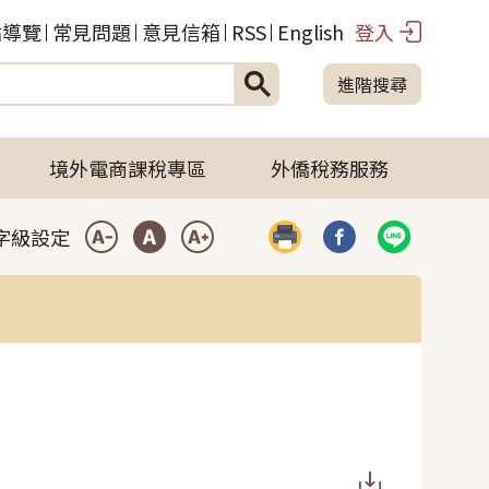
站導覽
常見問題
意見信箱
RSS
English
登入
進階搜尋
境外電商課稅專區
外僑稅務服務
字級設定
列印
分享到臉書(開啟彈
分享到LIN
小型字
中型字
大型字