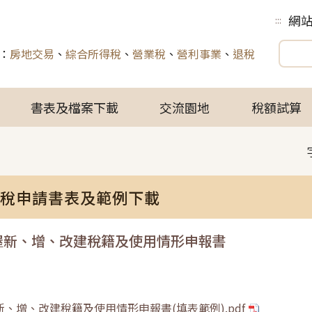
網
:::
：
房地交易
、
綜合所得稅
、
營業稅
、
營利事業
、
退稅
書表及檔案下載
交流園地
稅額試算
稅申請書表及範例下載
屋新、增、改建稅籍及使用情形申報書
新、增、改建稅籍及使用情形申報書(填表範例).pdf