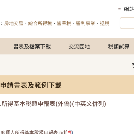
網
:::
：
房地交易
、
綜合所得稅
、
營業稅
、
營利事業
、
退稅
書表及檔案下載
交流園地
稅額試算
申請書表及範例下載
人所得基本稅額申報表(外僑)(中英文併列)
年度個人所得基本稅額申報表.pdf