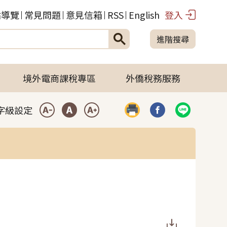
站導覽
常見問題
意見信箱
RSS
English
登入
進階搜尋
境外電商課稅專區
外僑稅務服務
字級設定
列印
分享到臉書(開啟彈
分享到LIN
小型字
中型字
大型字