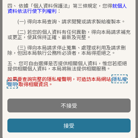
訴我們，本室將會儘快指派監察人員就近向您請教。
四、 依據「個人資料保護法」第三條規定，您得
就個人
資料依法行使下列權利
：
敬祝 身心健康 萬事如意
(一) 得向本局查詢、請求閱覽或請求製給複製本。
監察信箱接收之相關項目如下：
(二) 若您的個人資料有任何異動，得向本局請求補充
或更正，使其保持正確、最新及完整。
1.檢舉稅務人員違法瀆職，刁難需索等貪瀆不法事項。
(三) 得向本局請求停止蒐集、處理或利用及請求刪
2.經收稅款或稅務中介人員涉及侵占訛詐稅款等不法事
除，但因本局執行公務所必須者，本局得拒絕之。
項。
五、 您可自由選擇是否提供相關個人資料，惟您若拒絕
提供相關個人資料，本局將無法提供相關服務。
3.有關涉及稅務人員風紀應行調查事項。
如果要查詢完整的隱私權聲明，可造訪本局網站
隱私權
※來信填寫欄位（標示
＊
為必要欄項）
聲明
取得相關資訊。
請注意：本信箱請於30分鐘內填寫完畢，以免連線
逾時造成送出失敗。建議可先於文字編輯器(如：記
不接受
事本、 Word、Writer)內進行反映意見之編寫，再
複製貼上於意見內容欄位內，謝謝!
接受