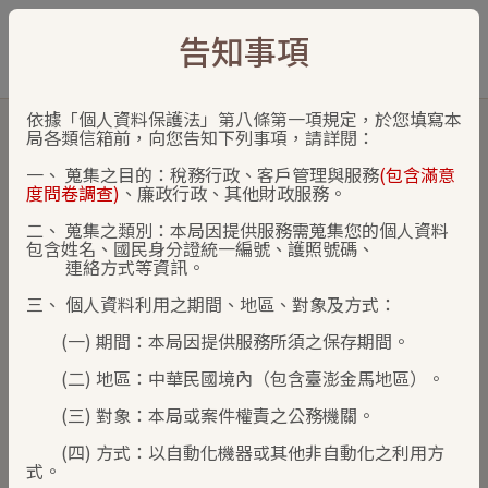
:::
網站導覽
常見問題
意見信箱
RSS
English
登入
告知事項
跳到主要內容
依據「個人資料保護法」第八條第一項規定，於您填寫本
:::
首頁
高雄國稅局信箱
局各類信箱前，向您告知下列事項，請詳閱：
一、 蒐集之目的：稅務行政、客戶管理與服務
(包含滿意
分享到臉
分享
度問卷調查)
、廉政行政、其他財政服務。
監察信箱
二、 蒐集之類別：本局因提供服務需蒐集您的個人資料
包含姓名、國民身分證統一編號、護照號碼、
連絡方式等資訊。
注意事項：
三、 個人資料利用之期間、地區、對象及方式：
您好！也許您不喜歡，也許您不在乎，但它－賦稅，國
(一) 期間：本局因提供服務所須之保存期間。
民應盡的義務，卻將伴您一生，既不可免，惟盼公平合
(二) 地區：中華民國境內（包含臺澎金馬地區）。
理，維護優良課稅風紀，確保國庫稅收，提昇國家整體
競爭力，是我們國稅局監察室職責。如果您有任何關於
(三) 對象：本局或案件權責之公務機關。
稅務人員、經收稅款或稅務中介人員或代客記帳人員涉
(四) 方式：以自動化機器或其他非自動化之利用方
及違法舞弊訊息，請利用以下電話、傳真機或本網路告
式。