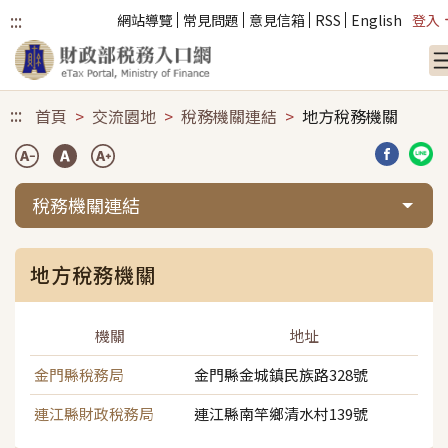
:::
網站導覽
常見問題
意見信箱
RSS
English
登入
跳到主要內容
:::
首頁
交流園地
稅務機關連結
地方稅務機關
分享到臉
分享
稅務機關連結
地方稅務機關
機關
地址
金門縣稅務局
金門縣金城鎮民族路328號
連江縣財政稅務局
連江縣南竿鄉清水村139號