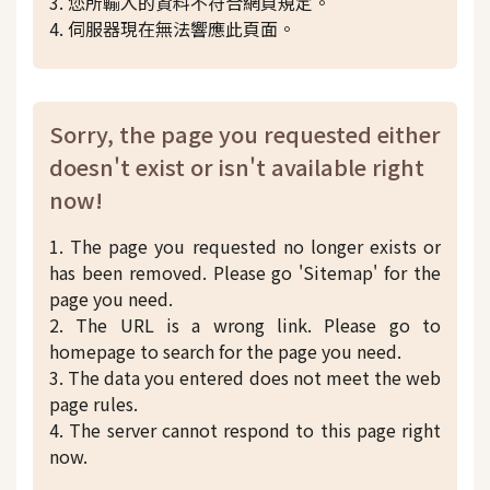
3. 您所輸入的資料不符合網頁規定。
4. 伺服器現在無法響應此頁面。
Sorry, the page you requested either
doesn't exist or isn't available right
now!
1. The page you requested no longer exists or
has been removed. Please go 'Sitemap' for the
page you need.
2. The URL is a wrong link. Please go to
homepage to search for the page you need.
3. The data you entered does not meet the web
page rules.
4. The server cannot respond to this page right
now.