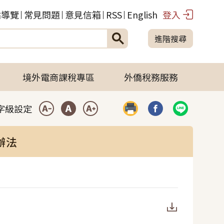
站導覽
常見問題
意見信箱
RSS
English
登入
進階搜尋
境外電商課稅專區
外僑稅務服務
字級設定
列印
分享到臉書(開啟彈
分享到LIN
小型字
中型字
大型字
辦法