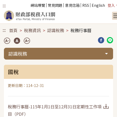
:::
網站導覽
常見問題
意見信箱
RSS
English
登入
跳到主要內容
:::
首頁
稅務資訊
認識稅務
稅務行事曆
分享到臉
分享
認識稅務
國稅
更新日期：114-12-31
稅務行事曆-115年1月1日至12月31日定期性工作項
目
（
PDF
）