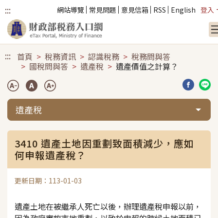
:::
網站導覽
常見問題
意見信箱
RSS
English
登入
跳到主要內容
:::
首頁
稅務資訊
認識稅務
稅務問與答
國稅問與答
遺產稅
遺產價值之計算？
分享到臉
分享
遺產稅
3410 遺產土地因重劃致面積減少，應如
何申報遺產稅？
更新日期：113-01-03
遺產土地在被繼承人死亡以後，辦理遺產稅申報以前，
因為政府實施市地重劃，以致於申報的時候土地面積已