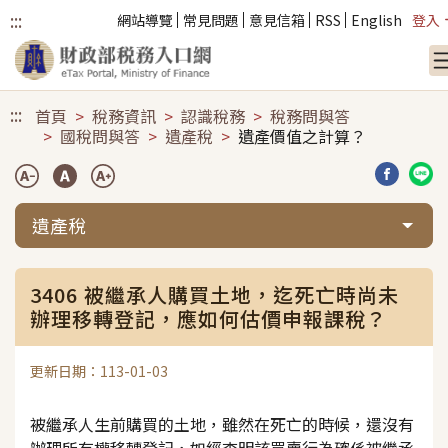
:::
網站導覽
常見問題
意見信箱
RSS
English
登入
跳到主要內容
:::
首頁
稅務資訊
認識稅務
稅務問與答
國稅問與答
遺產稅
遺產價值之計算？
分享到臉
分享
遺產稅
3406 被繼承人購買土地，迄死亡時尚未
辦理移轉登記，應如何估價申報課稅？
更新日期：113-01-03
被繼承人生前購買的土地，雖然在死亡的時候，還沒有
辦理所有權移轉登記，如經查明該買賣行為確係被繼承