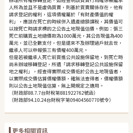
人所為並且不是虛偽買賣，則基於買賣關係存在，他有
請求登記的權利，這項債權屬於「有財產價值的權
利」，應該在死亡的時候併入遺產總額課稅，其價值可
以按死亡時請求標的之公告土地現值估價。例如：張三
死亡前購買土地總價款為1000萬元，其公告現值為400
萬元，並已全數支付，但是還來不及辦理過戶就去世，
繼承人可以申報張三有債權400萬元。
但是若被繼承人死亡前買進公共設施保留地，到死亡時
尚未辦竣移轉登記，所遺「請求移轉登記公共設施保留
地之權利」，經查得實際成交價低於公告土地現值者，
以實際成交價估算債權價額，確無法查得者，債權價額
則以公告土地現值估算，無上開規定之適用。
（財政部88.7.7台財稅第881922762號函）
（財政部94.10.24台財稅字第09404560770號令）
更多相關資訊