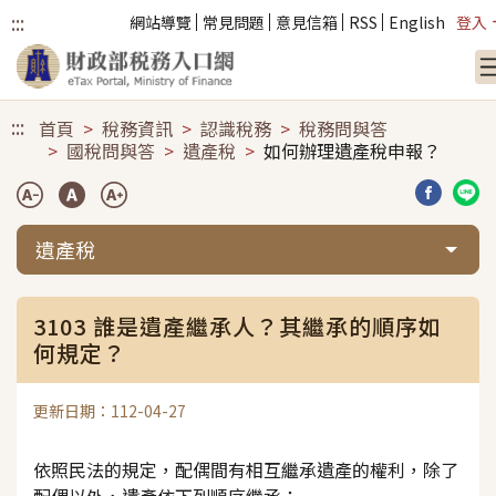
:::
網站導覽
常見問題
意見信箱
RSS
English
登入
跳到主要內容
:::
首頁
稅務資訊
認識稅務
稅務問與答
國稅問與答
遺產稅
如何辦理遺產稅申報？
分享到臉
分享
遺產稅
3103 誰是遺產繼承人？其繼承的順序如
何規定？
更新日期：112-04-27
依照民法的規定，配偶間有相互繼承遺產的權利，除了
配偶以外，遺產依下列順序繼承：