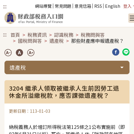
:::
網站導覽
常見問題
意見信箱
RSS
English
登入
跳到主要內容
:::
首頁
稅務資訊
認識稅務
稅務問與答
國稅問與答
遺產稅
那些財產應申報遺產稅？
分享到臉
分享
遺產稅
3204 繼承人領取被繼承人生前因勞工退
休金所溢繳稅款，應否課徵遺產稅？
更新日期：113-01-03
納稅義務人於增訂所得稅法第125條之1公布實施前（即
87年6月21日以前）死亡，其繼承人依「財政部各地區