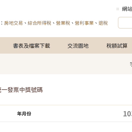
網
:::
：
房地交易
、
綜合所得稅
、
營業稅
、
營利事業
、
退稅
書表及檔案下載
交流園地
稅額試算
統一發票中獎號碼
10
年月份