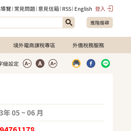
站導覽
常見問題
意見信箱
RSS
English
登入
進階搜尋
境外電商課稅專區
外僑稅務服務
字級設定
列印
分享到臉書(開啟彈
分享到LIN
小型字
中型字
大型字
3年 05 ~ 06 月
94761178