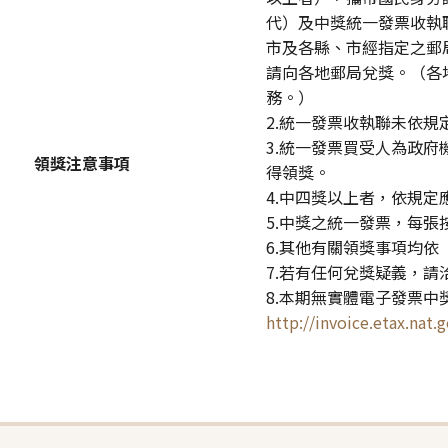
代）及中獎統一發票收執
市及各縣、市經指定之郵
請向各地郵局兌獎。（各
務。）
2.統一發票收執聯未依
3.統一發票買受人為政
領獎注意事項
得領獎。
4.中四獎以上者，依規定
5.中獎之統一發票，每張
6.其他有關領獎事項均
7.若有任何兌獎疑義，請洽詢
8.本期無實體電子發票
http://invoice.etax.nat.