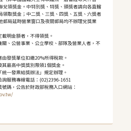
聯兌領獎金。中特別獎、特獎、頭獎者請向各直轄
局領取獎金；中二獎、三獎、四獎、五獎、六獎者
地郵局延時營業窗口及夜間郵局均不辦理兌獎業
規定載明金額者，不得領獎。
府機關、公營事業、公立學校、部隊及營業人者，不
應由發獎單位扣繳20%所得稅款。
按其最高中獎獎別限領1個獎金。
依「統一發票給獎辦法」規定辦理。
服務專線電話：(02)2396-1651
中獎號碼，公告於財政部稅務入口網站：
gov.tw/