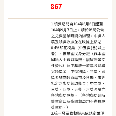
867
1.領獎期間自104年6月6日起至
104年9月7日止，請於郵局公告
之兌獎營業時間內辦理，中獎人
填妥領獎收據並在收據上粘貼
0.4%印花稅票【中五獎(含)以上
者】，攜帶國民身分證（非本國
國籍人士得以護照、居留證等文
件替代）及中獎統一發票收執聯
兌領獎金。中特別獎、特獎、頭
獎者請向各直轄市及各縣、市經
指定之郵局領取獎金；中二獎、
三獎、四獎、五獎、六獎者請向
各地郵局兌獎。（各地郵局延時
營業窗口及夜間郵局均不辦理兌
獎業務。）
2.統一發票收執聯未依規定載明