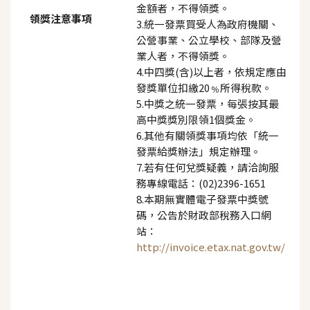
金額者，不得領獎。
領獎注意事項
3.統一發票買受人為政府機關、
公營事業、公立學校、部隊及營
業人者，不得領獎。
4.中四獎(含)以上者，依規定應由
發獎單位扣繳20﹪所得稅款。
5.中獎之統一發票，每張按其最
高中獎獎別限領1個獎金。
6.其他有關領獎事項均依「統一
發票給獎辦法」規定辦理。
7.若有任何兌獎疑義，請洽詢服
務專線電話：(02)2396-1651
8.本期無實體電子發票中獎號
碼，公告於財政部稅務入口網
站：
http://invoice.etax.nat.gov.tw/