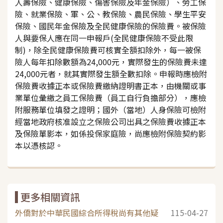
人壽保險、健康保險、傷害保險及年金保險）、勞工保
險、就業保險、軍、公、教保險、農民保險、學生平安
保險、國民年金保險及全民健康保險的保險費。被保險
人與要保人應在同一申報戶(全民健康保險不受此限
制)，除全民健康保險費可核實全額扣除外，每一被保
險人每年扣除數額為24,000元，實際發生的保險費未達
24,000元者，就其實際發生額全數扣除。申報時應檢附
保險費收據正本或保險費繳納證明書正本，由機關或事
業單位彙繳之員工保險費（員工自行負擔部分），應檢
附服務單位填發之證明；國外（當地）人身保險可檢附
經當地政府核准設立之保險公司出具之保險費收據正本
及保險單影本，如係投保家庭險，尚應檢附保險契約影
本以憑核認。
更多相關資訊
外僑對於中華民國綜合所得稅尚有其他疑
115-04-27