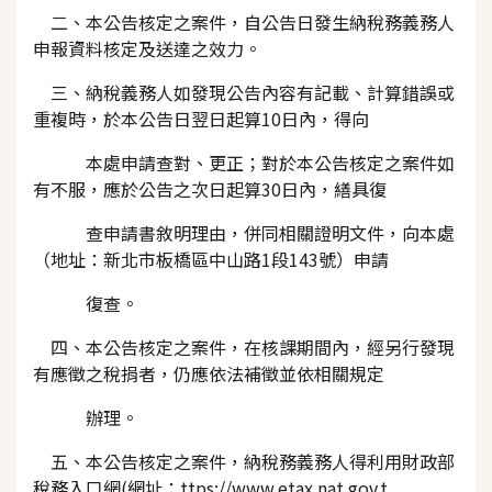
二、本公告核定之案件，自公告日發生納稅務義務人
申報資料核定及送達之效力。
三、納稅義務人如發現公告內容有記載、計算錯誤或
重複時，於本公告日翌日起算10日內，得向
本處申請查對、更正；對於本公告核定之案件如
有不服，應於公告之次日起算30日內，繕具復
查申請書敘明理由，併同相關證明文件，向本處
（地址：新北市板橋區中山路1段143號）申請
復查。
四、本公告核定之案件，在核課期間內，經另行發現
有應徵之稅捐者，仍應依法補徵並依相關規定
辦理。
五、本公告核定之案件，納稅務義務人得利用財政部
稅務入口網(網址：ttps://www.etax.nat.gov.t