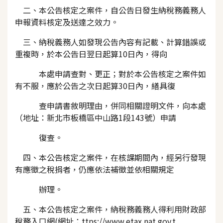
二、本公告核定之案件，自公告日發生納稅務義務人
申報資料核定及送達之效力。
三、納稅義務人如發現公告內容有記載、計算錯誤或
重複時，於本公告日翌日起算10日內，得向
本處申請查對、更正；對於本公告核定之案件如
有不服，應於公告之次日起算30日內，繕具復
查申請書敘明理由，併同相關證明文件，向本處
（地址：新北市板橋區中山路1段143號）申請
復查。
四、本公告核定之案件，在核課期間內，經另行發現
有應徵之稅捐者，仍應依法補徵並依相關規定
辦理。
五、本公告核定之案件，納稅務義務人得利用財政部
稅務入口網(網址：ttps://www.etax.nat.gov.t