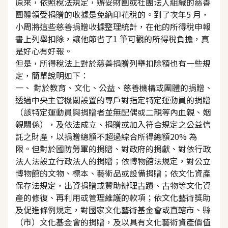
原來，依照稅法規定，辦妥財團或社團法人組織的慈善
團體領受捐贈的收據是免納印花稅的。到了次年5 月，
小周將這些慈善捐贈收據整理統計，在他的所得稅申報
書上列舉扣除，讓他節省了1 筆可觀的所得稅負擔，真
是好心有好報。
但是，所得稅法上對於慈善捐贈列舉扣除額也有一些規
定，簡單說明如下：
一、 對於教育、文化、公益、慈善機構或團體的捐贈、
透過中央主管機關設置的專戶對指定特定運動員的捐贈
（該特定運動員與捐贈者並無配偶或二親等內血親、姻
親關係），及依法成立、捐贈或加入符合規定之公益信
託之財產，以捐贈總額不超過綜合所得總額20% 為
限。但對於國防勞軍的捐贈、對政府的捐獻、對依行政
法人法設立行政法人的捐贈；依博物館法規定，對公立
博物館的文物、標本、藝術品或設備捐贈；依文化資產
保存法規定，出資捐贈或贊助辦理古蹟、古物等文化資
產的修復、再利用或管理維護的款項；依文化藝術獎助
及促進條例規定，對國家文化藝術基金會或直轄市、縣
（市）文化基金會的捐贈，及以具有文化藝術資產價值