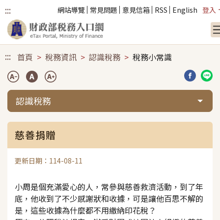
:::
網站導覽
常見問題
意見信箱
RSS
English
登入
跳到主要內容
:::
首頁
稅務資訊
認識稅務
稅務小常識
分享到臉
分享
認識稅務
慈善捐贈
更新日期：114-08-11
小周是個充滿愛心的人，常參與慈善救濟活動，到了年
底，他收到了不少感謝狀和收據，可是讓他百思不解的
是，這些收據為什麼都不用繳納印花稅？