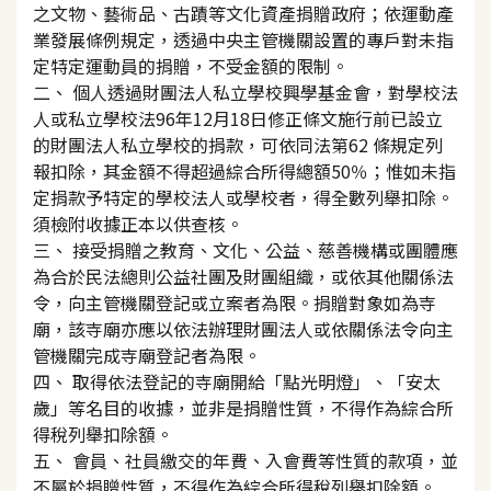
之文物、藝術品、古蹟等文化資產捐贈政府；依運動產
業發展條例規定，透過中央主管機關設置的專戶對未指
定特定運動員的捐贈，不受金額的限制。
二、 個人透過財團法人私立學校興學基金會，對學校法
人或私立學校法96年12月18日修正條文施行前已設立
的財團法人私立學校的捐款，可依同法第62 條規定列
報扣除，其金額不得超過綜合所得總額50％；惟如未指
定捐款予特定的學校法人或學校者，得全數列舉扣除。
須檢附收據正本以供查核。
三、 接受捐贈之教育、文化、公益、慈善機構或團體應
為合於民法總則公益社團及財團組織，或依其他關係法
令，向主管機關登記或立案者為限。捐贈對象如為寺
廟，該寺廟亦應以依法辦理財團法人或依關係法令向主
管機關完成寺廟登記者為限。
四、 取得依法登記的寺廟開給「點光明燈」、「安太
歲」等名目的收據，並非是捐贈性質，不得作為綜合所
得稅列舉扣除額。
五、 會員、社員繳交的年費、入會費等性質的款項，並
不屬於捐贈性質，不得作為綜合所得稅列舉扣除額。