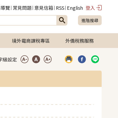
站導覽
常見問題
意見信箱
RSS
English
登入
進階搜尋
境外電商課稅專區
外僑稅務服務
字級設定
列印
分享到臉書(開啟彈
分享到LIN
小型字
中型字
大型字