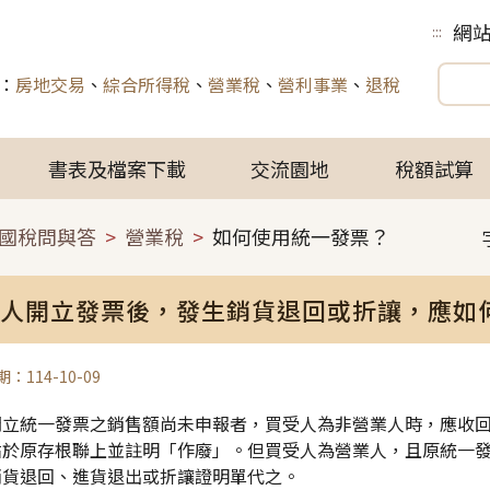
網
:::
：
房地交易
、
綜合所得稅
、
營業稅
、
營利事業
、
退稅
書表及檔案下載
交流園地
稅額試算
國稅問與答
營業稅
如何使用統一發票？
人開立發票後，發生銷貨退回或折讓，應如何處
：114-10-09
開立統一發票之銷售額尚未申報者，買受人為非營業人時，應收
黏於原存根聯上並註明「作廢」。但買受人為營業人，且原統一
銷貨退回、進貨退出或折讓證明單代之。