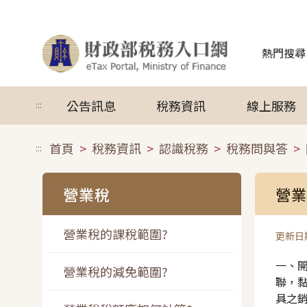
跳到主要內容
熱門搜尋
公告訊息
稅務資訊
線上服務
:::
首頁
稅務資訊
認識稅務
稅務問與答
:::
營業稅
營業
營業稅的課稅範圍?
更新日期
一、
營業稅的減免範圍?
聯，
具之