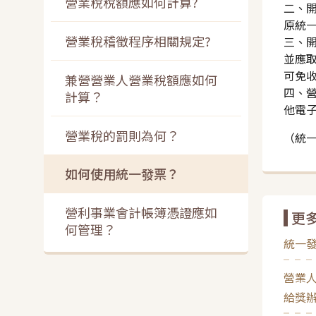
營業稅稅額應如何計算?
二、
原統
營業稅稽徵程序相關規定?
三、
並應
可免
兼營營業人營業稅額應如何
四、
計算？
他電
營業稅的罰則為何？
（統一
如何使用統一發票？
營利事業會計帳簿憑證應如
更
何管理？
統一發
營業
給獎辦