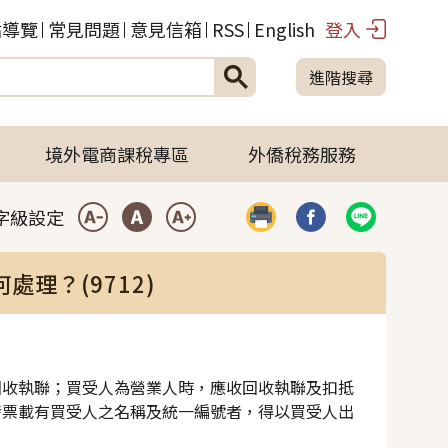
站導覽
常見問題
意見信箱
RSS
English
登入
進階搜尋
境外電商課稅專區
外僑稅務服務
字級設定
列印
分享到臉書(開啟彈
分享到LIN
小型字
中型字
大型字
理？(9712)
回收執聯；買受人為營業人時，應收回收執聯及扣抵
發票載有買受人之名稱及統一編號者，得以買受人出