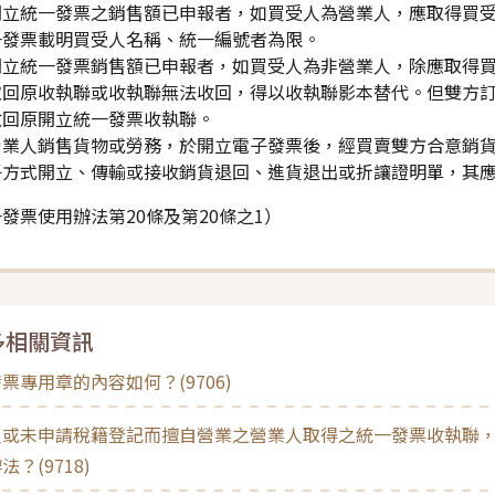
開立統一發票之銷售額已申報者，如買受人為營業人，應取得買
一發票載明買受人名稱、統一編號者為限。
開立統一發票銷售額已申報者，如買受人為非營業人，除應取得
取回原收執聯或收執聯無法收回，得以收執聯影本替代。但雙方
收回原開立統一發票收執聯。
營業人銷售貨物或勞務，於開立電子發票後，經買賣雙方合意銷
子方式開立、傳輸或接收銷貨退回、進貨退出或折讓證明單，其
發票使用辦法第20條及第20條之1）
多相關資訊
票專用章的內容如何？(9706)
人或未申請稅籍登記而擅自營業之營業人取得之統一發票收執聯
法？(9718)