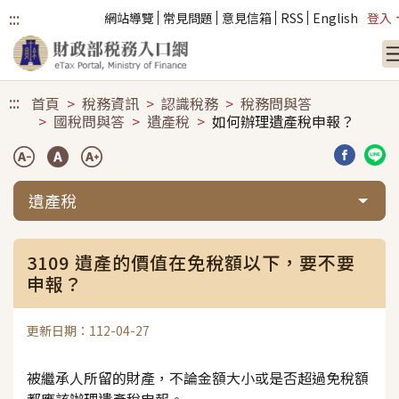
:::
網站導覽
常見問題
意見信箱
RSS
English
登入
跳到主要內容
:::
首頁
稅務資訊
認識稅務
稅務問與答
國稅問與答
遺產稅
如何辦理遺產稅申報？
分享到臉
分享
遺產稅
3109 遺產的價值在免稅額以下，要不要
申報？
更新日期：112-04-27
被繼承人所留的財產，不論金額大小或是否超過免稅額
都應該辦理遺產稅申報。