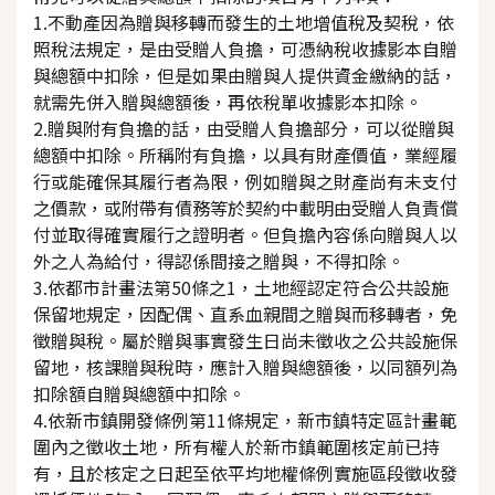
1.不動產因為贈與移轉而發生的土地增值稅及契稅，依
照稅法規定，是由受贈人負擔，可憑納稅收據影本自贈
與總額中扣除，但是如果由贈與人提供資金繳納的話，
就需先併入贈與總額後，再依稅單收據影本扣除。
2.贈與附有負擔的話，由受贈人負擔部分，可以從贈與
總額中扣除。所稱附有負擔，以具有財產價值，業經履
行或能確保其履行者為限，例如贈與之財產尚有未支付
之價款，或附帶有債務等於契約中載明由受贈人負責償
付並取得確實履行之證明者。但負擔內容係向贈與人以
外之人為給付，得認係間接之贈與，不得扣除。
3.依都市計畫法第50條之1，土地經認定符合公共設施
保留地規定，因配偶、直系血親間之贈與而移轉者，免
徵贈與稅。屬於贈與事實發生日尚未徵收之公共設施保
留地，核課贈與稅時，應計入贈與總額後，以同額列為
扣除額自贈與總額中扣除。
4.依新市鎮開發條例第11條規定，新市鎮特定區計畫範
圍內之徵收土地，所有權人於新市鎮範圍核定前已持
有，且於核定之日起至依平均地權條例實施區段徵收發