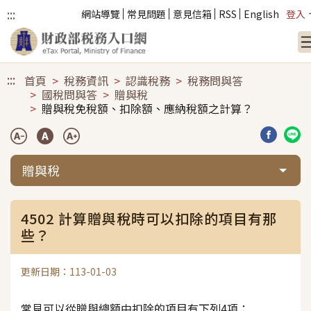
:::
網站導覽
常見問題
意見信箱
RSS
English
登入
跳到主要內容
:::
首頁
稅務資訊
認識稅務
稅務問與答
國稅問與答
贈與稅
贈與稅免稅額、扣除額、應納稅額之計算？
分享到臉
分享
贈與稅
4502 計算贈與稅時可以扣除的項目有那
些？
更新日期：113-01-03
常見可以從贈與總額中扣除的項目有下列4項：