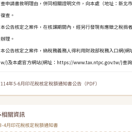
請書敘明理由，併同相關證明文件，向本處（地址：新北市板橋
查。
本公告核定之案件，在核課期間內，經另行發現有應徵之稅捐者
理。
公告核定之案件，納稅務義務人得利用財政部稅務入口網(網址：ttps://
及本處官方網站(網址：https://www.tax.ntpc.gov.tw
114年5-6月印花稅核定稅額通知書公告
（
PDF
）
多相關資訊
年3-4月印花稅核定稅額通知書