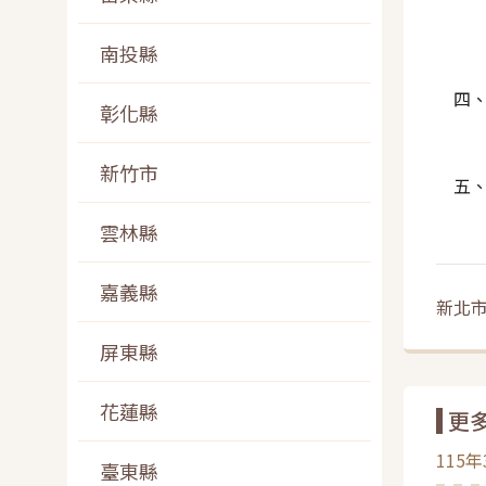
查申
南投縣
復
四、
彰化縣
辦
新竹市
五、本
w/)
雲林縣
嘉義縣
新北市
屏東縣
花蓮縣
更
115
臺東縣