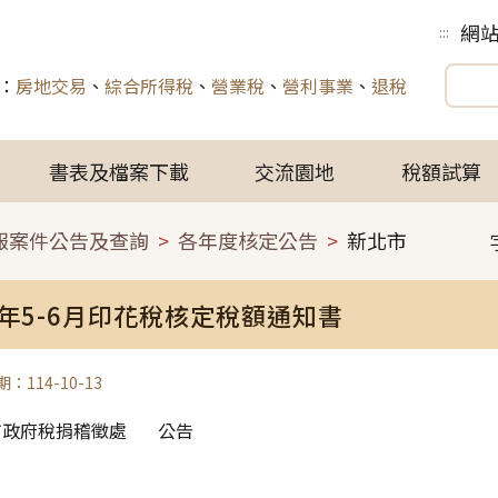
網
:::
：
房地交易
、
綜合所得稅
、
營業稅
、
營利事業
、
退稅
書表及檔案下載
交流園地
稅額試算
報案件公告及查詢
各年度核定公告
新北市
4年5-6月印花稅核定稅額通知書
：114-10-13
市政府稅捐稽徵處 公告