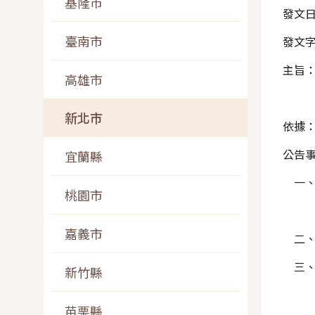
基隆市
發文日
臺南市
發文字
主旨：
高雄市
不寄
新北市
依據：
公告
宜蘭縣
一、
桃園市
，經
嘉義市
二、
三、
新竹縣
本處
苗栗縣