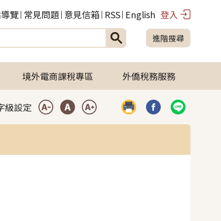
站導覽
常見問題
意見信箱
RSS
English
登入
進階搜尋
境外電商課稅專區
外僑稅務服務
字級設定
列印
分享到臉書(開啟彈
分享到LIN
小型字
中型字
大型字