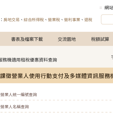
網
:::
：
房地交易
、
綜合所得稅
、
營業稅
、
營利事業
、
退稅
書表及檔案下載
交流園地
稅額試算
服務機適用租稅優惠資料查詢
課徵營業人使用行動支付及多媒體資訊服務
.依營業人統一編號查詢
.依營業人名稱查詢