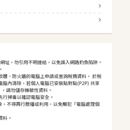
gov.tw 網址，勿引用不明連結，以免誤入網路釣魚陷阱。
。
軟體、防火牆的電腦上申請或查詢稅務資料， 於稅
內清除，若個人電腦已安裝點對點(P2P) 共享
數十種），請勿儲存機敏性資料。
先行掃毒以確認電腦安全。
除，不得再行散播或利用，以免觸犯「電腦處理個
資料。