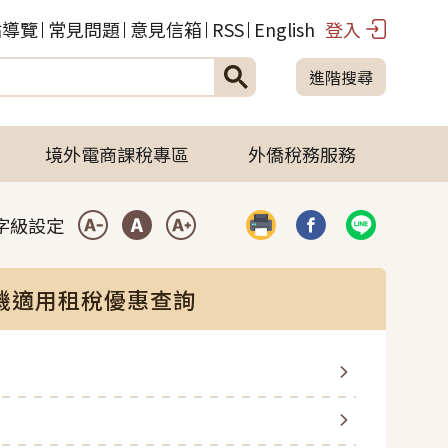
站導覽
常見問題
意見信箱
RSS
English
登入
進階搜尋
境外電商課稅專區
外僑稅務服務
字級設定
列印
分享到臉書(開啟彈
分享到LIN
小型字
中型字
大型字
機適用租稅優惠查詢