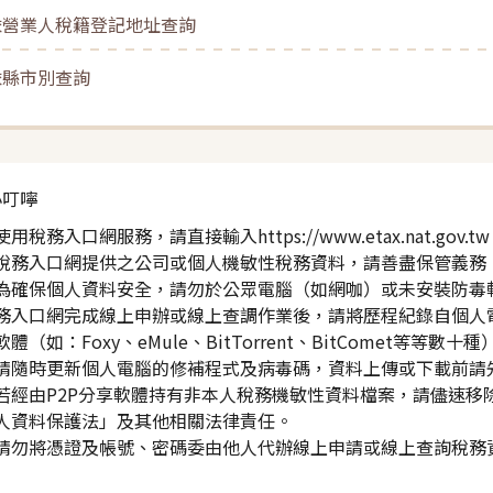
.依營業人稅籍登記地址查詢
.依縣市別查詢
小叮嚀
使用稅務入口網服務，請直接輸入https://www.etax.nat.
稅務入口網提供之公司或個人機敏性稅務資料，請善盡保管義務
為確保個人資料安全，請勿於公眾電腦（如網咖）或未安裝防毒
務入口網完成線上申辦或線上查調作業後，請將歷程紀錄自個人電腦
軟體（如：Foxy、eMule、BitTorrent、BitComet等等
請隨時更新個人電腦的修補程式及病毒碼，資料上傳或下載前請
若經由P2P分享軟體持有非本人稅務機敏性資料檔案，請儘速移
人資料保護法」及其他相關法律責任。
請勿將憑證及帳號、密碼委由他人代辦線上申請或線上查詢稅務