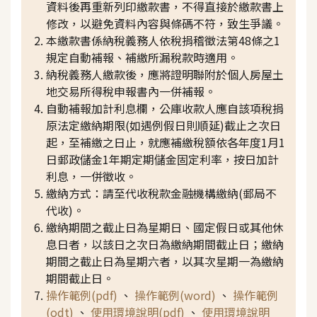
資料後再重新列印繳款書，不得直接於繳款書上
修改，以避免資料內容與條碼不符，致生爭議。
本繳款書係納稅義務人依稅捐稽徵法第48條之1
規定自動補報、補繳所漏稅款時適用。
納稅義務人繳款後，應將證明聯附於個人房屋土
地交易所得稅申報書內一併補報。
自動補報加計利息欄，公庫收款人應自該項稅捐
原法定繳納期限(如遇例假日則順延)截止之次日
起，至補繳之日止，就應補繳稅額依各年度1月1
日郵政儲金1年期定期儲金固定利率，按日加計
利息，一併徵收。
繳納方式：請至代收稅款金融機構繳納(郵局不
代收)。
繳納期間之截止日為星期日、國定假日或其他休
息日者，以該日之次日為繳納期間截止日；繳納
期間之截止日為星期六者，以其次星期一為繳納
期間截止日。
操作範例(pdf)
、
操作範例(word)
、
操作範例
(odt)
、
使用環境說明(pdf)
、
使用環境說明