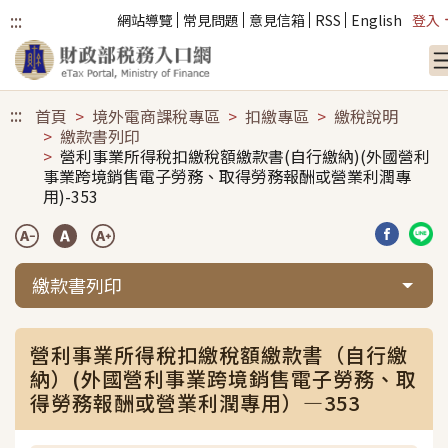
:::
網站導覽
常見問題
意見信箱
RSS
English
登入
跳到主要內容
:::
首頁
境外電商課稅專區
扣繳專區
繳稅說明
繳款書列印
營利事業所得稅扣繳稅額繳款書(自行繳納)(外國營利
事業跨境銷售電子勞務、取得勞務報酬或營業利潤專
用)-353
分享到臉
分享
繳款書列印
營利事業所得稅扣繳稅額繳款書（自行繳
納）(外國營利事業跨境銷售電子勞務、取
得勞務報酬或營業利潤專用）—353