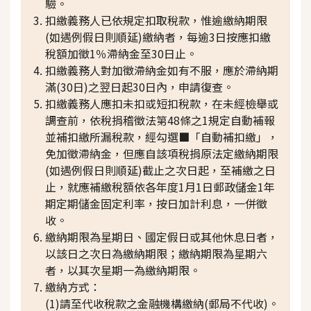
驗。
扣繳義務人已依規定扣取稅款，惟逾繳納期限
(如遇例假日則順延)繳納者，每逾3日按應扣繳
稅額加徵1％滯納金至30日止。
扣繳義務人對加徵滯納金如有不服，應於滯納期
滿(30日)之翌日起30日內，申請復查。
扣繳義務人應扣未扣或短扣稅款，在未經檢舉或
調查前，依稅捐稽徵法第48條之1規定自動補報
並補扣繳所漏稅款，經勾選■「自動補扣繳」，
免加徵滯納金，但應自該項稅捐原法定繳納期限
(如遇例假日則順延)截止之次日起，至補繳之日
止，就應補繳稅額依各年度1月1日郵政儲金1年
期定期儲金固定利率，按日加計利息，一併徵
收。
繳納期限為星期日、國定假日或其他休息日者，
以該日之次日為繳納期限；繳納期限為星期六
者，以其次星期一為繳納期限。
繳納方式：
(1)請至代收稅款之金融機構繳納(郵局不代收)。