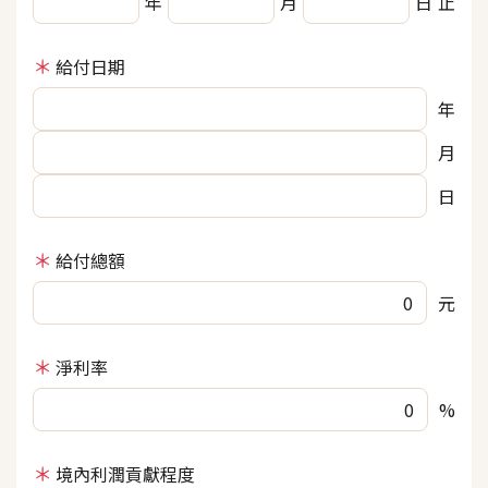
年
月
日
止
給付日期
年
月
日
給付總額
元
淨利率
%
境內利潤貢獻程度