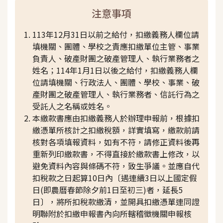
注意事項
113年12月31日以前之給付，扣繳義務人欄位請
填機關、團體、學校之責應扣繳單位主管、事業
負責人、破產財團之破產管理人、執行業務者之
姓名；114年1月1日以後之給付，扣繳義務人欄
位請填機關、行政法人、團體、學校、事業、破
產財團之破產管理人、執行業務者、信託行為之
受託人之名稱或姓名。
本繳款書應由扣繳義務人於辦理申報前，根據扣
繳憑單所核計之扣繳稅額，詳實填寫，繳款前請
核對各項填報資料，如有不符，請修正資料後再
重新列印繳款書，不得直接於繳款書上修改，以
避免資料內容與條碼不符，致生爭議。並應自代
扣稅款之日起算10日內〔遇連續3日以上國定假
日(即農曆春節除夕前1日至初三)者，延長5
日〕，將所扣稅款繳清，並開具扣繳憑單連同證
明聯附於扣繳申報書內向所轄稽徵機關申報核