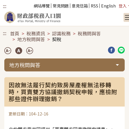
:::
網站導覽
常見問題
意見信箱
RSS
English
登入
跳到主要內容
:::
首頁
稅務資訊
認識稅務
稅務問與答
地方稅問與答
契稅
分享到臉
分享
地方稅問與答
因故無法履行契約致房屋產權無法移轉
時，買賣雙方協議撤銷契稅申報，應檢附
那些證件辦理撤銷？
更新日期：104-12-16
立約雙方要共同提出「買賣雙方同意撤銷申請書」、