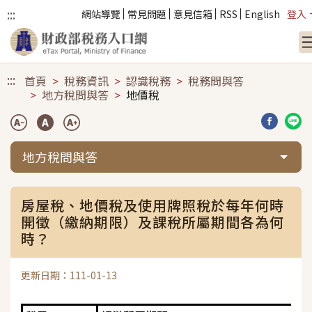
:::
網站導覽
常見問題
意見信箱
RSS
English
登入
跳到主要內容
:::
首頁
稅務資訊
認識稅務
稅務問與答
地方稅問與答
地價稅
分享到臉
分享
地方稅問與答
房屋稅、地價稅及使用牌照稅於每年何時
開徵（繳納期限）及課稅所屬期間各為何
時？
更新日期：111-01-13