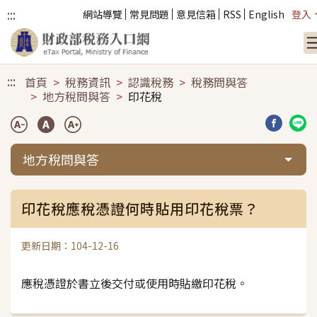
:::
網站導覽
常見問題
意見信箱
RSS
English
登入
跳到主要內容
:::
首頁
稅務資訊
認識稅務
稅務問與答
地方稅問與答
印花稅
分享到臉
分享
地方稅問與答
印花稅應稅憑證何時貼用印花稅票？
更新日期：104-12-16
應稅憑證於書立後交付或使用時貼繳印花稅。