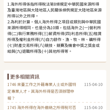
1.海外所得係指所得稅法第8條規定中華民國來源所得
及臺灣地區與大陸地區人民關係條例規定大陸地區來源
所得以外之所得。
2.為利於計算，個人海外所得之項目或類別與中華民國
來源所得相同，也是分為10類，包括海外之(一)營利所
得(二)執行業務所得(三)薪資所得(四)利息所得(五)租賃
所得及權利金所得(六)自力耕作、漁、牧、林、礦所得
(七)財產交易所得(八)競技、競賽及機會中獎之獎金或
給與(九)退職所得及(十)其他所得等。
更多相關資訊
1746 來臺工作之外籍專業人士或外國特
115-04-10
定專業人才，其海外所得是否須辦理申
報？
1745 海外所得在海外繳納之所得稅可否
115-04-10