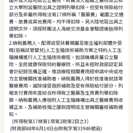
立大學附設醫院出具之證明列舉扣除。但受有保險給付
部分及非屬所得稅法第17條所稱「醫藥費」範圍之交通
費、旅費或其他費用，均不得扣除，另大陸地區出具之
證明文件，須經財團法人海峽交流基金會驗證後始得列
舉扣除。
2.納稅義務人、配偶或受扶養親屬至衛生福利部體外受
精(俗稱試管嬰兒)人工生殖技術補助方案之特約人工生
殖機構進行人工生殖技術療程，如該機構非屬公立醫
院、全民健康保險特約醫療院、所且未經財政部認定其
會計紀錄完備正確，惟該療程相關費用經申請中央或地
方主管機關核准補助者，納稅義務人得於核准後就該等
醫療費用，減除接受政府補助及受有保險給付部分，列
報支付費用年度綜合所得稅之醫藥及生育費列舉扣除
額。納稅義務人應檢附人工生殖機構出具之醫療費用收
據正本，及補助核撥之匯款證明或主管機關審核補助通
知。
（所得稅第17條第1項第2款第2目之3）
(財政部68年6月14日台財稅字第33946號函)