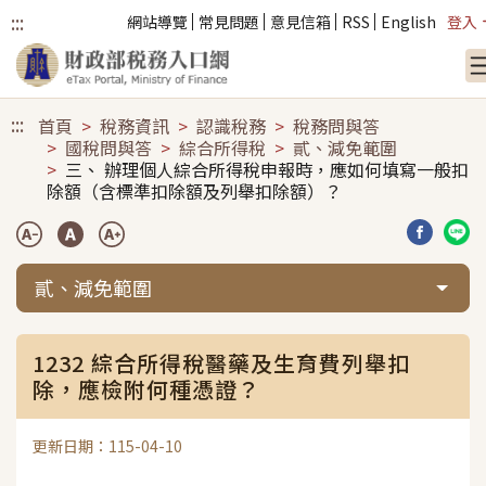
:::
網站導覽
常見問題
意見信箱
RSS
English
登入
跳到主要內容
:::
首頁
稅務資訊
認識稅務
稅務問與答
國稅問與答
綜合所得稅
貳、減免範圍
三、 辦理個人綜合所得稅申報時，應如何填寫一般扣
除額（含標準扣除額及列舉扣除額）？
分享到臉
分享
貳、減免範圍
1232 綜合所得稅醫藥及生育費列舉扣
除，應檢附何種憑證？
更新日期：115-04-10