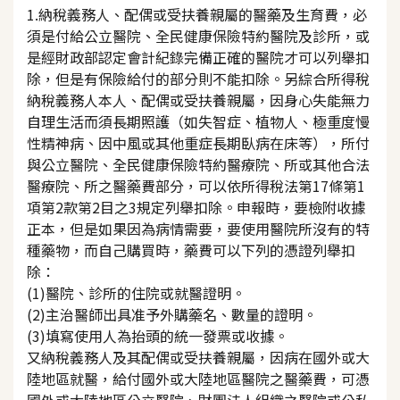
1.納稅義務人、配偶或受扶養親屬的醫藥及生育費，必
須是付給公立醫院、全民健康保險特約醫院及診所，或
是經財政部認定會計紀錄完備正確的醫院才可以列舉扣
除，但是有保險給付的部分則不能扣除。另綜合所得稅
納稅義務人本人、配偶或受扶養親屬，因身心失能無力
自理生活而須長期照護（如失智症、植物人、極重度慢
性精神病、因中風或其他重症長期臥病在床等），所付
與公立醫院、全民健康保險特約醫療院、所或其他合法
醫療院、所之醫藥費部分，可以依所得稅法第17條第1
項第2款第2目之3規定列舉扣除。申報時，要檢附收據
正本，但是如果因為病情需要，要使用醫院所沒有的特
種藥物，而自己購買時，藥費可以下列的憑證列舉扣
除：
(1)醫院、診所的住院或就醫證明。
(2)主治醫師出具准予外購藥名、數量的證明。
(3)填寫使用人為抬頭的統一發票或收據。
又納稅義務人及其配偶或受扶養親屬，因病在國外或大
陸地區就醫，給付國外或大陸地區醫院之醫藥費，可憑
國外或大陸地區公立醫院、財團法人組織之醫院或公私