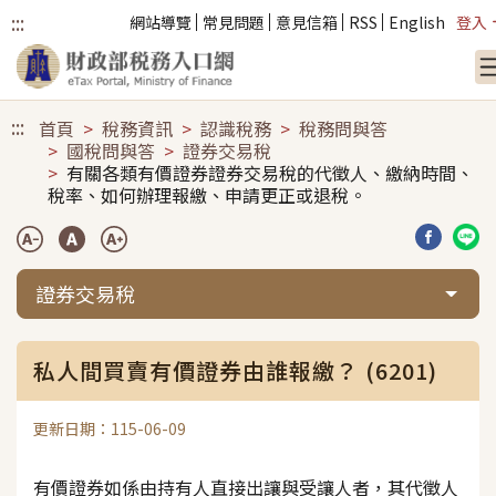
:::
網站導覽
常見問題
意見信箱
RSS
English
登入
跳到主要內容
:::
首頁
稅務資訊
認識稅務
稅務問與答
國稅問與答
證券交易稅
有關各類有價證券證券交易稅的代徵人、繳納時間、
稅率、如何辦理報繳、申請更正或退稅。
分享到臉
分享
證券交易稅
私人間買賣有價證券由誰報繳？ (6201)
更新日期：115-06-09
有價證券如係由持有人直接出讓與受讓人者，其代徵人