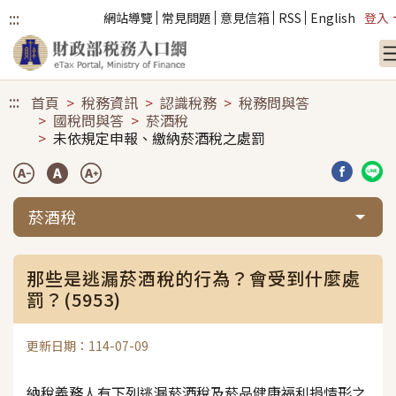
:::
網站導覽
常見問題
意見信箱
RSS
English
登入
跳到主要內容
:::
首頁
稅務資訊
認識稅務
稅務問與答
國稅問與答
菸酒稅
未依規定申報、繳納菸酒稅之處罰
分享到臉
分享
菸酒稅
那些是逃漏菸酒稅的行為？會受到什麼處
罰？(5953)
更新日期：114-07-09
納稅義務人有下列逃漏菸酒稅及菸品健康福利捐情形之