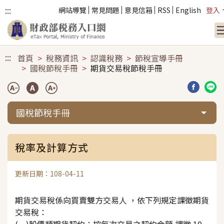
:::
網站導覽
常見問題
意見信箱
RSS
English
登入
跳到主要內容
:::
首頁
稅務資訊
認識稅務
節稅宣導手冊
國稅節稅手冊
期貨交易稅節稅手冊
分享到臉
分享
國稅節稅手冊
稅率及計算方式
更新日期：108-04-11
期貨交易稅係向買賣雙方交易人 ，依下列規定課徵期貨
交易稅：
(一)股價類期貨契約：按每次交易之契約金額 課徵 10