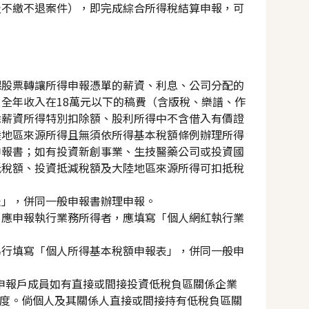
及不繳不退案件），即完成綜合所得稅結算申報，可
課股票轉讓所得申報憑單的薪資、利息、公司分配的
全年收入在18萬元以下的稿費（含版稅、樂譜、作
除薪資所得特別扣除額、股利所得中不含借入有價證
陸地區來源所得且無須依所得基本稅額條例辦理所得
申報書；如有投資新創事業、生技醫藥公司或投資國
抵稅額、投資抵減稅額及大陸地區來源所得可扣抵稅
表」，併同一般申報書辦理申報。
」應申報執行業務所得者，應填寫「個人網紅執行業
另行填寫「個人所得基本稅額申報表」，併同一般申
行，申報戶成員如有直接或間接投資低稅負區關係企業
制度。倘個人及其關係人直接或間接持有低稅負區關