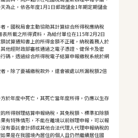
天為止，依各年度1月1日郵政儲金1年期定期儲金
件者，國稅局會主動協助其計算綜合所得稅應納稅
書表所載之所得資料，為給付單位在115年2月2日
稅額試算通知書上的所得金額不正確，納稅義務人於
、其他經財政部審核通過之電子憑證、健保卡及密
通行碼，透過綜合所得稅電子結算申報繳稅系統於網
。
者，除了要補繳稅款外，還會被處以所漏稅額2倍
一方於年度中死亡，其死亡當年度所得，仍應以生存
度的所得辦理結算申報納稅，其免稅額、標準扣除額
如果有特殊情形，不能在離境以前辦理申報，可以報
者沒有委託會計師或其他合法代理人代理申報納稅的
偶如果是在我國境內居住的個人且仍然繼續居住國