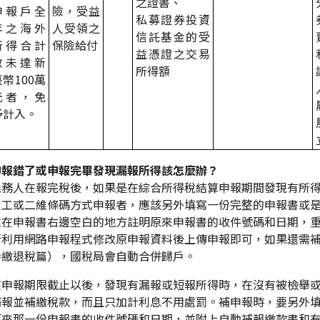
之證書、
申報戶全
險，受益
私募證券投資
年之海外
人受領之
信託基金的受
所得合計
保險給付
益憑證之交易
數未達新
所得額
臺幣
100
萬
元者，免
予計入。
申報錯了或申報完畢發現漏報所得該怎麼辦？
義務人在報完稅後，如果是在綜合所得稅結算申報期間發現有所
人工或二維條碼方式申報者，應該另外填寫一份完整的申報書或
並在申報書右邊空白的地方註明原來申報書的收件號碼和日期，
行利用網路申報程式修改原申報資料後上傳申報即可，如果還需
參繳退稅篇），國稅局會自動合併歸戶。
在申報期限截止以後，發現有漏報或短報所得時，在沒有被檢舉
補報並補繳稅款，而且只加計利息不用處罰。補申報時，要另外
原來那一份申報書的收件號碼和日期，並附上自動補報繳款書和