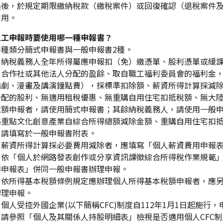
誤後，於規定期限繳納稅款（繳稅案件）或回復確認（退稅案件
利用。
人工申報時要使用哪一種申報書？
書種類分簡式申報書與一般申報書2種。
）納稅義務人全年所得屬應申報扣（免）繳憑單、股利憑單或緩
、合作社或其他法人分配的盈餘、取自職工福利委員會的福利金，
編劇、漫畫及講演鐘點費），採標準扣除額、薪資所得計算採減
分配的股利、無適用租稅優惠、無重購自用住宅扣抵稅額、無大
稅額申報者，請使用簡式申報書；其餘納稅義務人，請使用一般
略重點文化創意產業自綜合所得總額減除金額、重購自用住宅扣
，請填寫於一般申報書附表。
）薪資所得計算採必要費用減除者，應填寫「個人薪資費用申報
）依「個人於網路發表創作或分享資訊課徵綜合所得稅作業規範
得申報表」併同一般申報書辦理申報。
）依所得基本稅額條例規定應辦理個人所得基本稅額申報者，應
辦理申報。
個人受控外國企業(以下簡稱CFC)制度自112年1月1日起施
，請參照「個人及其關係人持股明細表」檢視是否適用個人CFC