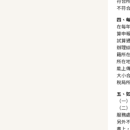
符合
不符
四、
在每
算申
試算
辦理
籍所在
所在
能上傳
大小合
稅局
五、
（一
（二）
服務處
另外
書上