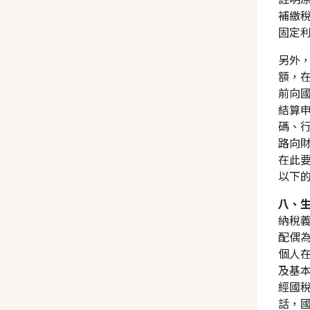
補繳
固定
另外
額，在
前向
結算
碼、
路向
在此
以下
八、
納稅
配偶
個人
及基
經國
話，