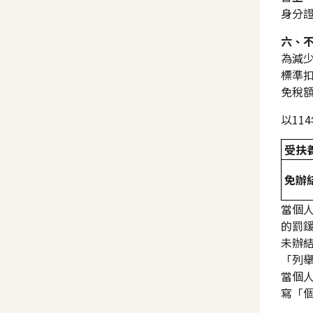
身分
六、
為減
標準
免稅額
以1
受扶
免辦
當個
的罰
未辦
「列
當個
寫「
計