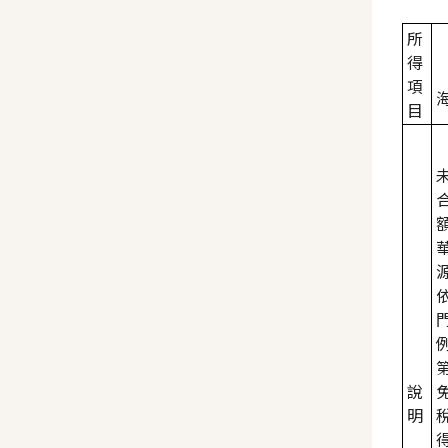
所
得
項
目
說
明