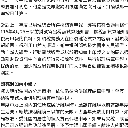
稅款要加計利息，利息是從原繳納期限屆滿之次日起，到補繳那一
利率按日計算。
，針對上一年度已辦理綜合所得稅結算申報，經審核符合適用條
115年4月25日以前掛號寄出稅額試算通知書。該稅額試算通知
國稅局申報的資料，如納稅義務人在回復確認試算內容前，發現
申報期間，得利用自然人憑證、衛生福利部核發之醫事人員憑證
行動自然人憑證、行動電話認證或以該通知書上印製之查詢碼為
財政部財政資訊中心查詢所得及扣除額資料，另行辦理結算申報
要提醒的是，因少報或漏報應稅所得而未即時自動補報並補繳稅款
的罰鍰。
生離死別如何申報？
義務人與配偶因故分居兩地，依法仍須合併辦理結算申報；至其
為納稅義務人合併辦理結算申報納稅。
在年度中廢止國內的住所或居所離境時，應該在離境以前就該年
本生活費，應該按照離境日以前的天數，占全年天數比例計算。
稅局核准，委託國內居住的個人負責代理申報，如果有欠稅，或
國稅局可以通知內政部移民署，不予辦理出國手續。離境人的配