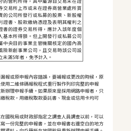
分的營利所得，其中屬源自交易未在證
券交易所上市或未在證券商營業處所買
賣的公司所發行或私募的股票、新股權
利證書、股款繳納憑證及表明其權利之
證書的證券交易所得，應計入該年度個
人基本所得額。但上開發行或私募公司
屬中央目的事業主管機關核定的國內高
風險新創事業公司，且交易時該公司設
立未滿
5
年者，免予計入。
得漏報或原申報內容錯誤，要補報或更改的時候，原
是使用二維條碼報稅程式重行製作列印完整的申報
重新辦理申報手續。如果原來是採用網路申報者，只
補繳稅款，用繳稅取款委託書、現金或信用卡均可
或在國稅局或財政部指定之調查人員調查以前，可以
填寫一份完整的申報書，並在申報書右邊空白的地方
有關資料，向戶籍所在地國稅局重新辦理申報手續。