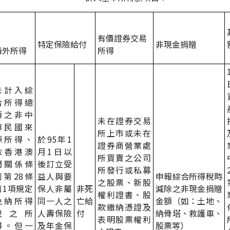
有價證券交易
特定保險給付
非現金捐贈
海外所得
所得
未計入綜
合所得總
額之非中
未在證券交易
華民國來
所上市或未在
源所得、
於
95
年
1
證券商營業處
依香港澳
月
1
日以
所買賣之公司
門關係條
後訂立受
所發行或私募
例第
28
條
益人與要
申報綜合所得稅時
之股票、新股
第
1
項規定
保人非屬
非死
減除之非現金捐贈
權利證書
、股
免納所得
同一人之
亡給
金額（如：土地、
款繳納憑證
及
稅之所
人壽保險
付
納骨塔、救護車、
表明股票權利
得。但一
及年金保
股票等）