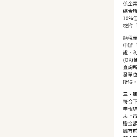
係企業
綜合所
10%
檢附「
納稅
申辦
證、利
(O
查詢
發單
所得
三、
符合
申報綜
未上
贈金
雖有