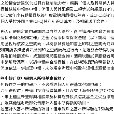
之股權合計達50%或具有控制能力者，應將「個人及其關係人持
得稅結算申報書申報；倘個人與其配偶及二親等以內親屬114年1
但CFC當年度有虧損且以後年度欲適用虧損扣除者，或CFC以
個人受控外國企業(CFC)營利所得計算表」及相關證明文件。
義務人可依規定於申報期間以自然人憑證、衛生福利部核發之醫
「健保卡網路服務註冊」之全民健康保險保險憑證（以下簡稱「
用國稅局核發之查詢碼、以稅額試算通知書上印製之查詢碼或以自
K)便利商店多媒體資訊機列印之查詢碼為通行碼，透過綜合所得
所得及扣除額資料，或至國稅局臨櫃查詢，適用稅額試算服務者
位申請填發憑單，以憑申報綜合所得稅；在此特別提醒納稅義務
，仍應依法一併辦理申報，未依規定辦理申報致有短報或漏報情
哪些申報戶應申報個人所得基本稅額？
下列條件之一的申報戶，不必辦理個人所得基本稅額申報：
合所得稅時，未適用投資抵減獎勵，且沒有「海外所得(含CFC
市、未上櫃且未登錄興櫃股票及私募證券投資信託基金之受益憑證
額」及其他經財政部公告應計入基本所得額的項目。
前述應計入基本所得額的項目，但申報戶之基本所得額在750萬元