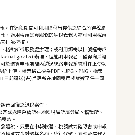
申報，在這段期間可利用國稅局提供之綜合所得稅結
申報，適用稅額試算服務的納稅義務人亦可利用稅額
幾天排隊擁擠。
局、稽徵所或服務處辦理；或利用郵寄以掛號逕寄戶
.nat.gov.tw) 辦理，但逾期申報者，僅得向戶籍
，可於結算申報期間內透過網路申報系統附件上傳功
統上傳，檔案格式須為PDF、JPG、PNG，檔案
月11日前逕送(寄)戶籍所在地國稅局或就近至任一國
話語音回復之退稅案件。
件郵寄或送達戶籍所在地國稅局所屬分局、稽徵所、
退稅款。
劃撥退稅，只要在申報軟體、稅額試算確認書或申報
號及帳號或金融機構名稱、總行代號、帳號及存款人