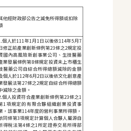
其他經財政部公告之減免所得額或扣除
額
1.
個人於
111
年
1
月
1
日以後依
114
年
5
月
7
日修正前產業創新條例第
23
條之
2
規定投
資國內高風險新創事業公司、生技醫藥
產業發展條例第
8
條規定投資未上市櫃生
技醫藥公司自綜合所得總額減除的金額
及個人於
112
年
6
月
2
日以後依文化創意產
業發展法第
27
條之
2
規定自綜合所得總額
中減除之金額。
2.
個人投資符合產業創新條例第
23
條之
1
第
1
項規定的有限合夥組織創業投資事
業，該事業
114
年度的營利事業所得額，
依同條第
3
項規定計算個人合夥人屬源自
所得稅法第
4
條之
1
所定證券交易所得部