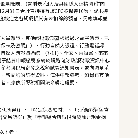
股明細表」(含附表-個人及其關係人結構圖)併同
2月31日合計直接持有該CFC股權達10%，或未達
前年度核定之各期虧損尚有未扣除餘額者，另應填報並
事人員憑證、其他經財政部審核通過之電子憑證、已
健保卡及密碼」）、行動自然人憑證、行動電話認
然人憑證透過統一(7-11)、全家、萊爾富、來來
稅電子結算申報繳稅系統於網路向財政部財政資訊中心
可參考國稅局寄發之稅額試算通知書表，或向憑單填
人，所查詢的所得資料，僅供申報參考，如還有其他
事者，應依所得稅相關法令規定處罰。
營利所得)」、「特定保險給付」、「有價證券(包含
)交易所得」及「申報綜合所得稅時減除非現金捐
以下者。