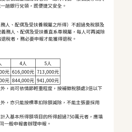
跑一趟銀行兌領，既便捷又安全。
義務人、配偶及受扶養親屬之所得）不超過免稅額及
稅義務人、配偶及受扶養直系尊親屬，每人可再減除
申請退稅者，務必要申報才能獲得退稅。
人
4
人
5
人
00
元
616,000
元
713,000
元
00
元
844,000
元
941,000
元
外，尚可依情節輕重程度，按補徵稅額處3倍以下
之外，亦只能按標準扣除額減除，不能主張要採用
。
計入基本所得額項目的所得超過750萬元者，應填
填寫說明)，併同一般申報書辦理申報。