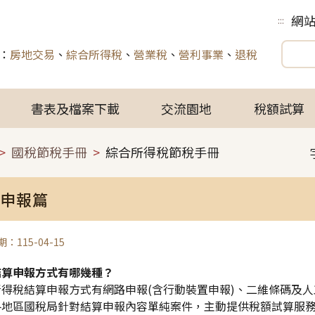
網
:::
：
房地交易
、
綜合所得稅
、
營業稅
、
營利事業
、
退稅
書表及檔案下載
交流園地
稅額試算
國稅節稅手冊
綜合所得稅節稅手冊
申報篇
：115-04-15
結算申報方式有哪幾種？
所得稅結算申報方式有網路申報(含行動裝置申報)、二維條碼及
各地區國稅局針對結算申報內容單純案件，主動提供稅額試算服