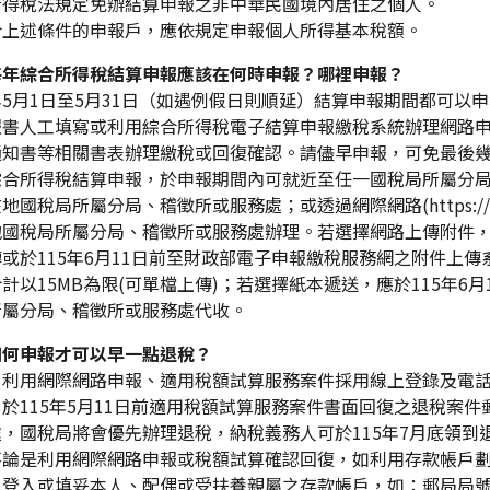
所得稅法規定免辦結算申報之非中華民國境內居住之個人。
合上述條件的申報戶，應依規定申報個人所得基本稅額。
每年綜合所得稅結算申報應該在何時申報？哪裡申報？
年5月1日至5月31日（如遇例假日則順延）結算申報期間都可以
報書人工填寫或利用綜合所得稅電子結算申報繳稅系統辦理網路
通知書等相關書表辦理繳稅或回復確認。請儘早申報，可免最後
綜合所得稅結算申報，於申報期間內可就近至任一國稅局所屬分
地國稅局所屬分局、稽徵所或服務處；或透過網際網路(https://tax
地國稅局所屬分局、稽徵所或服務處辦理。若選擇網路上傳附件
或於115年6月11日前至財政部電子申報繳稅服務網之附件上傳系
計以15MB為限(可單檔上傳)；若選擇紙本遞送，應於115年6
所屬分局、稽徵所或服務處代收。
如何申報才可以早一點退稅？
）利用網際網路申報、適用稅額試算服務案件採用線上登錄及電
於115年5月11日前適用稅額試算服務案件書面回復之退稅案
，國稅局將會優先辦理退稅，納稅義務人可於115年7月底領到
不論是利用網際網路申報或稅額試算確認回復，如利用存款帳戶
，登入或填妥本人、配偶或受扶養親屬之存款帳戶，如：郵局局