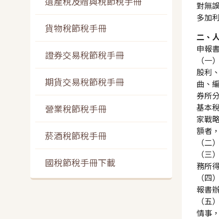
遺產稅及贈與稅節稅手冊
對無
多加
貨物稅節稅手冊
二、
申報
證券交易稅節稅手冊
（一
股利
期貨交易稅節稅手冊
曲、
券所
基本
營業稅節稅手冊
家戰
額者
菸酒稅節稅手冊
（二
（三
國稅節稅手冊下載
務所
（四
報書
（五）
情事