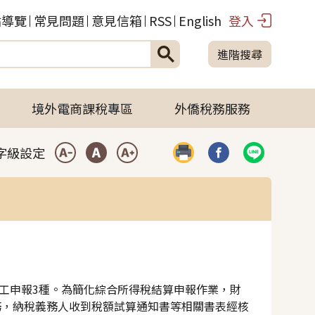
站導覽
常見問題
意見信箱
RSS
English
登入
進階搜尋
境外電商課稅專區
外僑稅務服務
字級設定
列印
分享到臉書(開啟彈
分享到LIN
小型字
中型字
大型字
人工申報3種。為簡化綜合所得稅結算申報作業，財
務，納稅義務人收到稅額試算通知書等相關書表經核