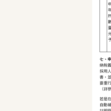
七、
納稅
採用
書，
要重
（詳
若是
自動
註明