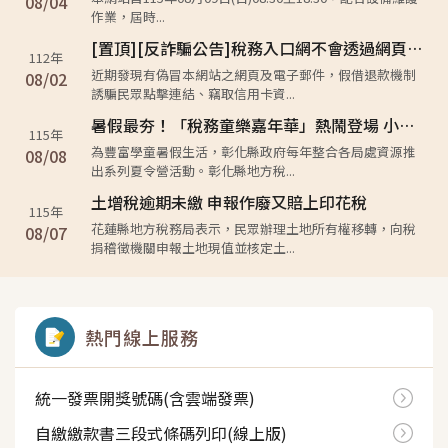
08/04
作業，屆時...
[置頂][反詐騙公告]稅務入口網不會透過網頁或電子郵件之連結請民眾輸入信用卡資訊
112年
近期發現有偽冒本網站之網頁及電子郵件，假借退款機制
08/02
誘騙民眾點擊連結、竊取信用卡資...
暑假最夯！「稅務童樂嘉年華」熱鬧登場 小小租稅達人現身水銡利！
115年
為豐富學童暑假生活，彰化縣政府每年整合各局處資源推
08/08
出系列夏令營活動。彰化縣地方稅...
土增稅逾期未繳 申報作廢又賠上印花稅
115年
花蓮縣地方稅務局表示，民眾辦理土地所有權移轉，向稅
08/07
捐稽徵機關申報土地現值並核定土...
熱門線上服務
統一發票開獎號碼(含雲端發票)
自繳繳款書三段式條碼列印(線上版)