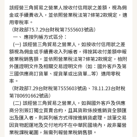
該經營三角貿易之營業人按收付信用狀之差額，視為佣
金或手續費收入，並依照營業稅法第7條第2款規定，適
用零稅率。
（財政部75.7.29台財稅第7555603號函）
一、 應按列帳方式區分：
(一) 該經營三角貿易之營業人，如按收付信用狀之差
額視為佣金或手續費收入列帳者，得按其收付差額申報
營業稅銷售額，並依照營業稅法第7條第2款規定，檢附
外匯證明文件及相關交易證明文件（如：國外客戶及第
三國供應商訂貨單、提貨單或出貨單...等）適用零稅
率。
（財政部7.29台財稅第7555603號函、78.11.23台財稅
第780691662號函）
(二) 該經營三角貿易之營業人，如與國外客戶及供應
商分別簽訂獨立買賣合約，且其貨款係按進銷貨全額匯
出及匯入者，則其列帳方式得按進銷貨處理。該筆交易
因貨物起運地及交付地均不在中華民國境內，故非屬營
業稅課稅範圍，無需列報營業稅銷售額。