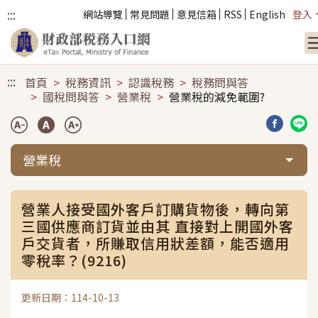
:::
網站導覽
常見問題
意見信箱
RSS
English
登入
跳到主要內容
:::
首頁
稅務資訊
認識稅務
稅務問與答
國稅問與答
營業稅
營業稅的減免範圍?
分享到臉
分享
營業稅
營業人接受國外客戶訂購貨物後，轉向第
三國供應商訂貨並由其 直接對上開國外客
戶交貨者，所賺取信用狀差額，能否適用
零稅率？(9216)
更新日期：114-10-13